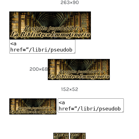
263×90
200×68
152×52