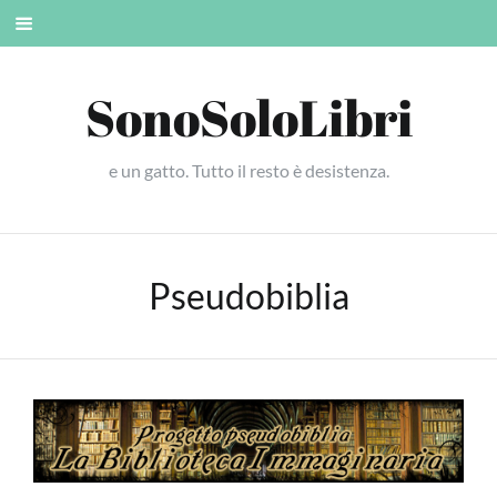
Skip
Mobile
to
menu
content
SonoSoloLibri
e un gatto. Tutto il resto è desistenza.
Pseudobiblia