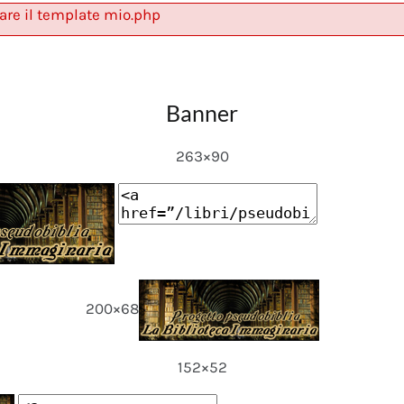
are il template mio.php
Banner
263×90
200×68
152×52