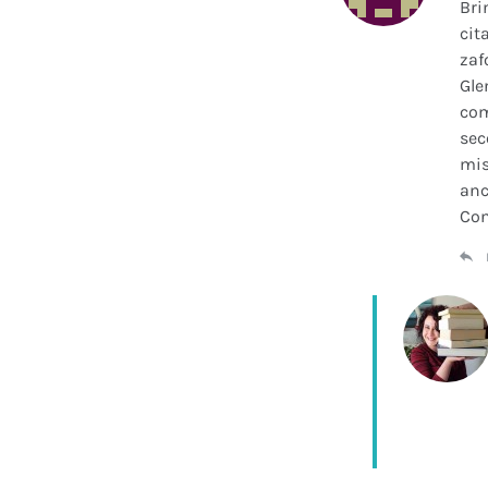
Bri
cit
zaf
Gle
com
sec
mis
anc
Con