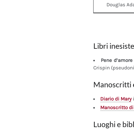
Douglas A
Libri inesiste
Pene d’amore 
Crispin (pseudon
Manoscritti 
Diario
di Mary
i
Manoscritto
di
Luoghi e bib