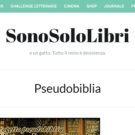
IX
CHALLENGE LETTERARIE
CINEMA
SHOP
JOURNALS
P
SonoSoloLibri
e un gatto. Tutto il resto è desistenza.
Pseudobiblia