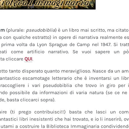
um
(plurale:
pseudobiblia
) è un libro mai scritto, ma citat
ra con qualche estratto) in opere di narrativa realmente es
a prima volta da Lyon Sprague de Camp nel 1947. Si tratt
eati come artificio narrativo. Se vuoi sapere un pò
ta cliccare
QUI
.
tto tanto disperato quanto meraviglioso. Nasce da un amor
fantastico escamotage letterario che è inventarsi un lib
raccogliere i vari pseudobiblia che trovo in giro per i
do possibile da informazioni di varia natura (se ce ne s
de, basta cliccarci sopra).
uire (ti prego contribuisci!!) basta che lasci un co
tastici libri inesistenti che hai trovato, e io li inserirò,
 Aiutami a costruire la Biblioteca Immaginaria condividendo