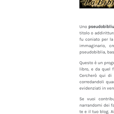
Uno
pseudobibli
titolo o addirittu
fu coniato per l
immaginario, cr
pseudobiblia, bas
Questo è un proge
libro, e da quel 
Cercherò qui di 
corredandoli quan
evidenziati in ver
Se vuoi contrib
narrandomi dei fan
te e il tuo blog.