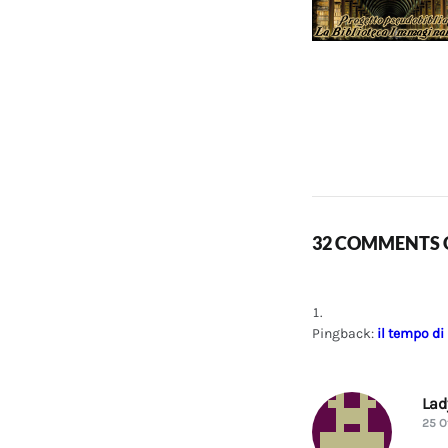
32 COMMENTS O
Pingback:
il tempo di
La
25 O