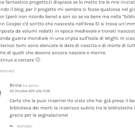
na fantastico progetto,ti dispiace se lo metto tra le mie inizi
ando il blog, per il progetto mi sembra ci fosse qualcosa nel gi
on (però non ricordo bene) e son so se va bene ma nella “bibli
nn Cooper c’è scritto che nascosta nell’Area 51 si trova un’im
posta da volumi redatti in epoca medievale e trovati nascosti 
onda guerra mondiale in una cripta sull’Isola di Wight. In cia
teriosi tomi sono elencate le date di nascita e di morte di tutt
he di quelli che devono ancora nascere e morire.
tinuo a cercare 🙂
RISPONDI
Brina
ha detto:
25 Ottobre 2011 alle 11:09
Certo che la puoi inserire! Ho visto che hai già preso il b
biblioteca dei morti la inserisco subito tra le bibliotech
grazie per la segnalazione!
RISPONDI