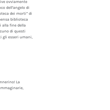
ative ovviamente
oco dell’angelo di
oteca dei morti” di
mensa biblioteca
alla fine della
scuno di questi
i gli esseri umani,
annerino! La
e immaginarie,