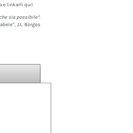
 e linkarli qui!
che sia possibile”.
abele”, J.L. Borges