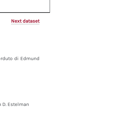
Next dataset
perduto di Edmund
n D. Estelman