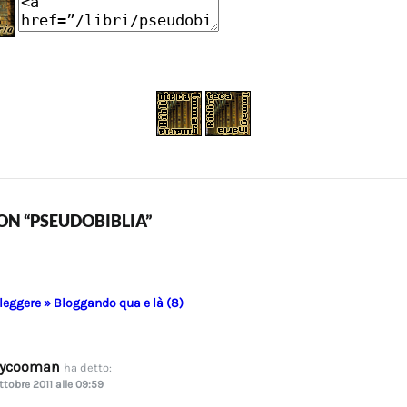
N “PSEUDOBIBLIA”
 leggere » Bloggando qua e là (8)
dycooman
ha detto:
ttobre 2011 alle 09:59