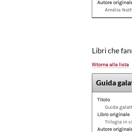
Autore original
Amélie No
Libri che fan
Ritorna alla lista
Guida galat
Titolo
Guida galatt
Libro originale
Trilogia in 
Autore original