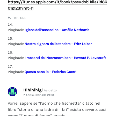
https://itunes.apple.com/it/book/pseudobiblia/id86
0121231?mt=11
RISPONDI
Pingback:
Igiene dell’assassino – Amélie Nothomb
Pingback:
Nostra signora delle tenebre – Fritz Leiber
Pingback:
I racconti del Necronomicon – Howard P. Lovecraft
Pingback:
Questa sono io – Federico Guerri
Hihihihigi
ha detto:
7 Aprile 2017 alle 21:04
Vorrei sapere se “l’uomo che fischietta” citato nel
libro “storia di una ladra di libri” esista davvero, cosi
come “l’uomo di fango”, grazie