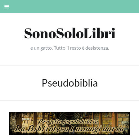
Skip
Mobile
to
menu
content
SonoSoloLibri
e un gatto. Tutto il resto è desistenza.
Pseudobiblia