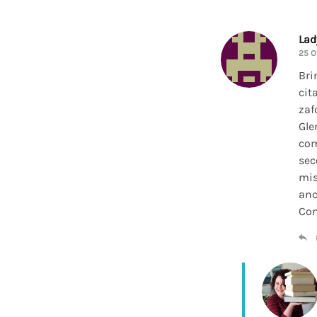
La
25 O
Bri
cit
zaf
Gle
com
sec
mis
anc
Con