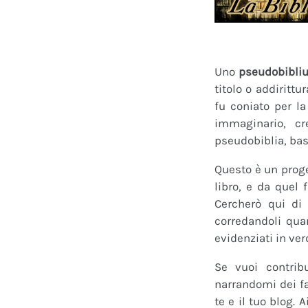
Uno
pseudobibli
titolo o addirittu
fu coniato per l
immaginario, cr
pseudobiblia, bas
Questo è un proge
libro, e da quel 
Cercherò qui di 
corredandoli quan
evidenziati in ver
Se vuoi contrib
narrandomi dei fan
te e il tuo blog.