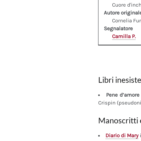
Cuore d'inch
Autore original
Cornelia Fu
Segnalatore
Camilla P.
Libri inesiste
Pene d’amore 
Crispin (pseudon
Manoscritti 
Diario
di Mary
i