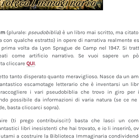
um
(plurale:
pseudobiblia
) è un libro mai scritto, ma citat
ra con qualche estratto) in opere di narrativa realmente es
a prima volta da Lyon Sprague de Camp nel 1947. Si tratt
eati come artificio narrativo. Se vuoi sapere un pò
ta cliccare
QUI
.
tto tanto disperato quanto meraviglioso. Nasce da un amor
fantastico escamotage letterario che è inventarsi un lib
raccogliere i vari pseudobiblia che trovo in giro per i
do possibile da informazioni di varia natura (se ce ne s
de, basta cliccarci sopra).
uire (ti prego contribuisci!!) basta che lasci un co
tastici libri inesistenti che hai trovato, e io li inserirò,
 Aiutami a costruire la Biblioteca Immaginaria condividendo