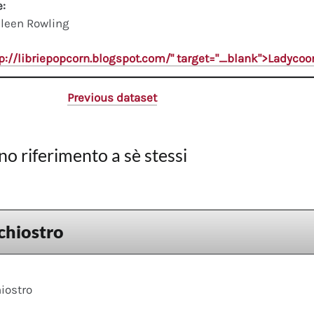
e:
leen Rowling
tp://libriepopcorn.blogspot.com/" target="_blank">Ladyco
Previous dataset
no riferimento a sè stessi
chiostro
iostro