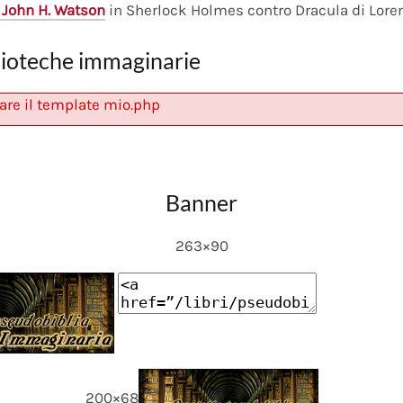
 John H. Watson
in Sherlock Holmes contro Dracula di Lore
lioteche immaginarie
are il template mio.php
Banner
263×90
200×68