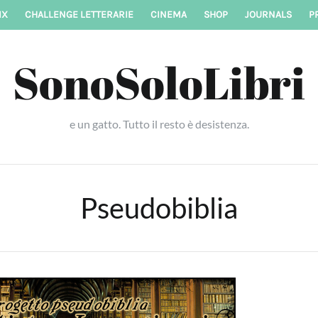
IX
CHALLENGE LETTERARIE
CINEMA
SHOP
JOURNALS
P
SonoSoloLibri
e un gatto. Tutto il resto è desistenza.
Pseudobiblia