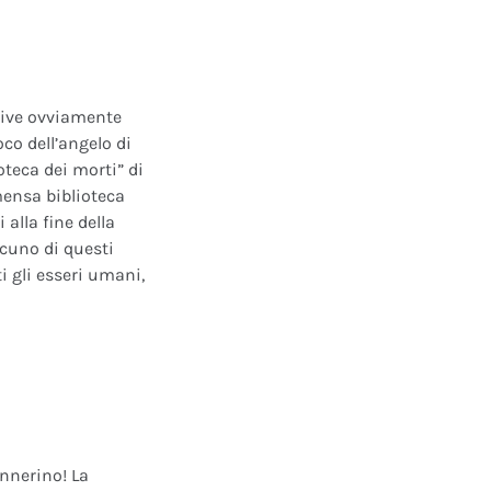
ative ovviamente
oco dell’angelo di
oteca dei morti” di
mensa biblioteca
alla fine della
scuno di questi
i gli esseri umani,
annerino! La