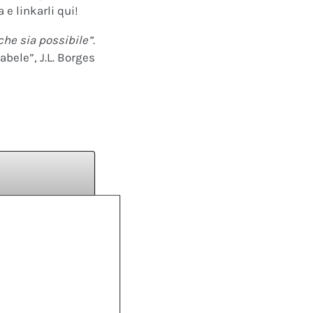
 e linkarli qui!
che sia possibile”.
abele”, J.L. Borges