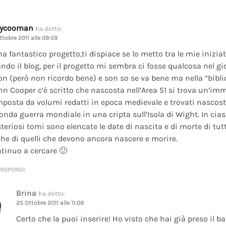
dycooman
ha detto:
ttobre 2011 alle 09:59
na fantastico progetto,ti dispiace se lo metto tra le mie inizi
ando il blog, per il progetto mi sembra ci fosse qualcosa nel gi
on (però non ricordo bene) e son so se va bene ma nella “bibli
nn Cooper c’è scritto che nascosta nell’Area 51 si trova un’im
posta da volumi redatti in epoca medievale e trovati nascosti 
onda guerra mondiale in una cripta sull’Isola di Wight. In cia
teriosi tomi sono elencate le date di nascita e di morte di tutt
he di quelli che devono ancora nascere e morire.
tinuo a cercare 🙂
RISPONDI
Brina
ha detto:
25 Ottobre 2011 alle 11:09
Certo che la puoi inserire! Ho visto che hai già preso il b