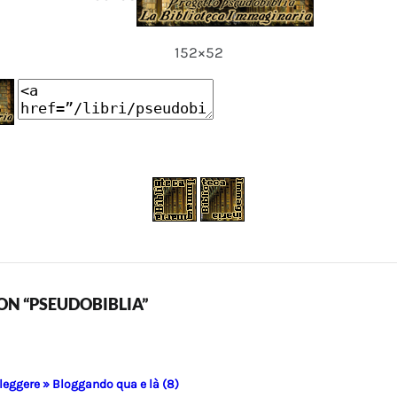
152×52
N “PSEUDOBIBLIA”
 leggere » Bloggando qua e là (8)