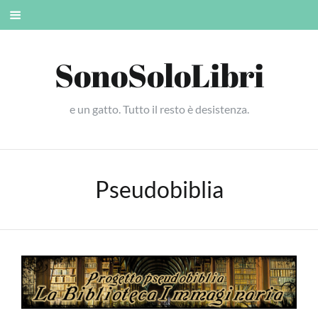
Skip
Mobile
to
menu
content
SonoSoloLibri
e un gatto. Tutto il resto è desistenza.
Pseudobiblia