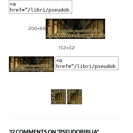
200×68
152×52
32 COMMENTS ON “PSEUDOBIBLIA”