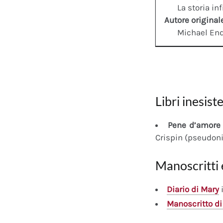
La storia inf
Autore original
Michael En
Libri inesiste
Pene d’amore 
Crispin (pseudon
Manoscritti 
Diario
di Mary
i
Manoscritto
di