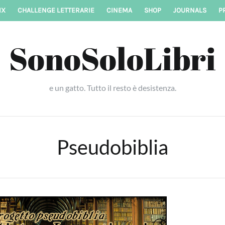
IX
CHALLENGE LETTERARIE
CINEMA
SHOP
JOURNALS
P
SonoSoloLibri
e un gatto. Tutto il resto è desistenza.
Pseudobiblia