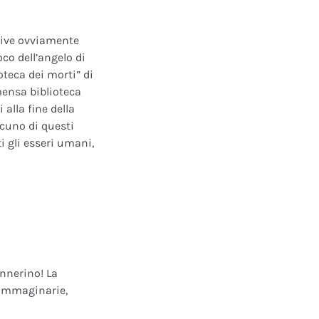
ative ovviamente
oco dell’angelo di
oteca dei morti” di
mensa biblioteca
alla fine della
scuno di questi
i gli esseri umani,
annerino! La
e immaginarie,