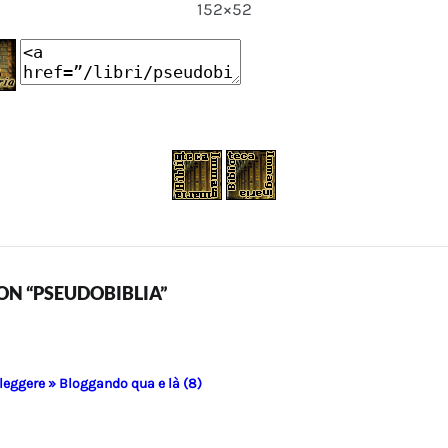
152×52
N “PSEUDOBIBLIA”
 leggere » Bloggando qua e là (8)