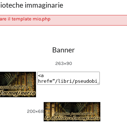
lioteche immaginarie
are il template mio.php
Banner
263×90
200×68