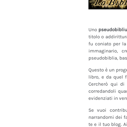
Uno
pseudobibli
titolo o addirittu
fu coniato per l
immaginario, cr
pseudobiblia, bas
Questo è un proge
libro, e da quel 
Cercherò qui di 
corredandoli quan
evidenziati in ver
Se vuoi contrib
narrandomi dei fan
te e il tuo blog.