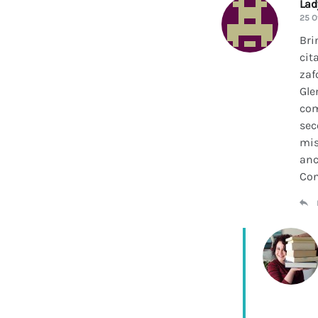
La
25 O
Bri
cit
zaf
Gle
com
sec
mis
anc
Con