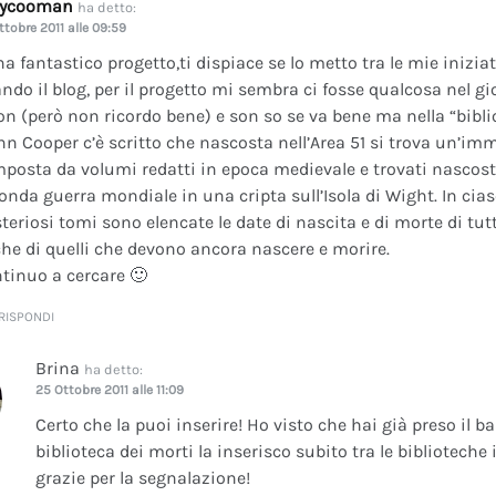
dycooman
ha detto:
ttobre 2011 alle 09:59
na fantastico progetto,ti dispiace se lo metto tra le mie inizi
ando il blog, per il progetto mi sembra ci fosse qualcosa nel gi
on (però non ricordo bene) e son so se va bene ma nella “bibli
nn Cooper c’è scritto che nascosta nell’Area 51 si trova un’im
posta da volumi redatti in epoca medievale e trovati nascosti 
onda guerra mondiale in una cripta sull’Isola di Wight. In cia
teriosi tomi sono elencate le date di nascita e di morte di tutt
he di quelli che devono ancora nascere e morire.
tinuo a cercare 🙂
RISPONDI
Brina
ha detto:
25 Ottobre 2011 alle 11:09
Certo che la puoi inserire! Ho visto che hai già preso il b
biblioteca dei morti la inserisco subito tra le bibliotech
grazie per la segnalazione!