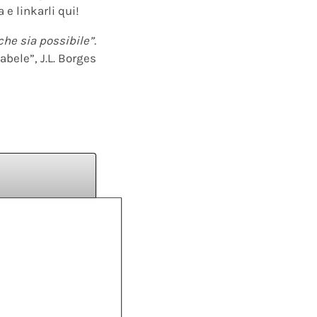
 e linkarli qui!
che sia possibile”.
abele”, J.L. Borges