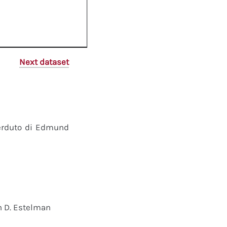
Next dataset
perduto di Edmund
n D. Estelman