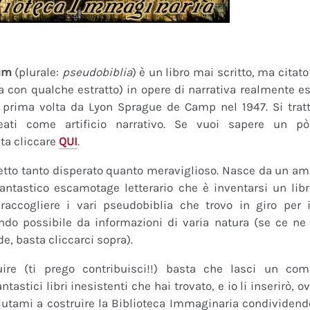
um
(plurale:
pseudobiblia
) è un libro mai scritto, ma citat
ra con qualche estratto) in opere di narrativa realmente es
a prima volta da Lyon Sprague de Camp nel 1947. Si tratt
eati come artificio narrativo. Se vuoi sapere un pò
ta cliccare
QUI
.
tto tanto disperato quanto meraviglioso. Nasce da un amor
fantastico escamotage letterario che è inventarsi un lib
raccogliere i vari pseudobiblia che trovo in giro per i
do possibile da informazioni di varia natura (se ce ne s
de, basta cliccarci sopra).
uire (ti prego contribuisci!!) basta che lasci un co
tastici libri inesistenti che hai trovato, e io li inserirò,
 Aiutami a costruire la Biblioteca Immaginaria condividendo