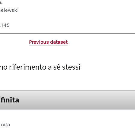
e:
ielewski
. 145
Previous dataset
no riferimento a sè stessi
nfinita
inita