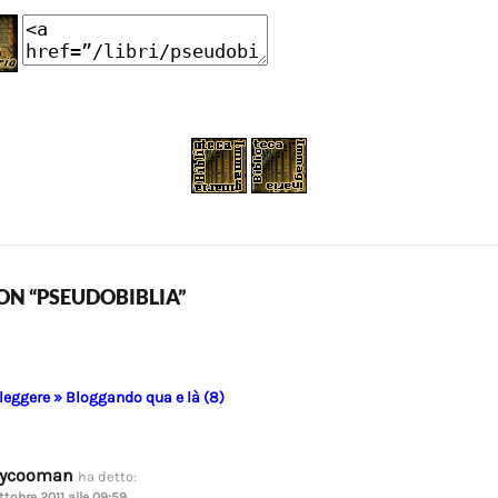
N “PSEUDOBIBLIA”
 leggere » Bloggando qua e là (8)
dycooman
ha detto:
ttobre 2011 alle 09:59