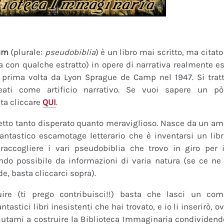
um
(plurale:
pseudobiblia
) è un libro mai scritto, ma citat
ra con qualche estratto) in opere di narrativa realmente es
a prima volta da Lyon Sprague de Camp nel 1947. Si tratt
eati come artificio narrativo. Se vuoi sapere un pò
ta cliccare
QUI
.
tto tanto disperato quanto meraviglioso. Nasce da un amor
fantastico escamotage letterario che è inventarsi un lib
raccogliere i vari pseudobiblia che trovo in giro per i
do possibile da informazioni di varia natura (se ce ne s
de, basta cliccarci sopra).
uire (ti prego contribuisci!!) basta che lasci un co
tastici libri inesistenti che hai trovato, e io li inserirò,
 Aiutami a costruire la Biblioteca Immaginaria condividendo