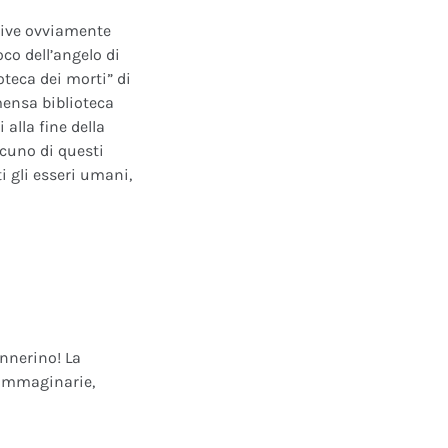
ative ovviamente
oco dell’angelo di
oteca dei morti” di
mensa biblioteca
alla fine della
scuno di questi
i gli esseri umani,
annerino! La
e immaginarie,