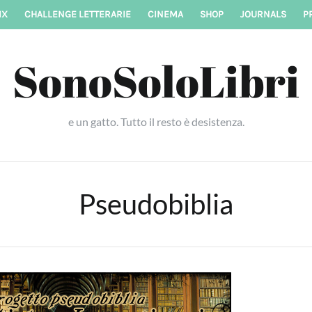
IX
CHALLENGE LETTERARIE
CINEMA
SHOP
JOURNALS
P
SonoSoloLibri
e un gatto. Tutto il resto è desistenza.
Pseudobiblia