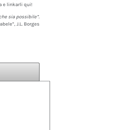
 e linkarli qui!
che sia possibile”.
abele”, J.L. Borges