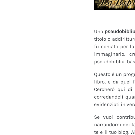
Uno
pseudobibli
titolo o addirittu
fu coniato per l
immaginario, cr
pseudobiblia, bas
Questo è un proge
libro, e da quel 
Cercherò qui di 
corredandoli quan
evidenziati in ver
Se vuoi contrib
narrandomi dei fan
te e il tuo blog.