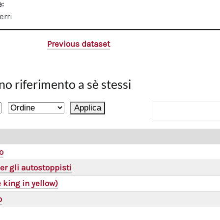
e:
erri
Previous dataset
no riferimento a sè stessi
o
er gli autostoppisti
he king in yellow)
o