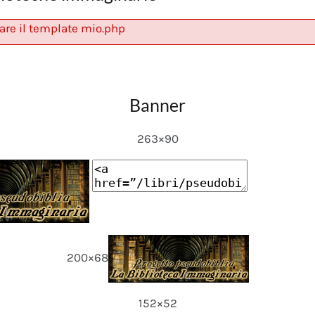
are il template mio.php
Banner
263×90
200×68
152×52