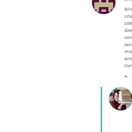
Bri
cit
zaf
Gle
com
sec
mis
anc
Con