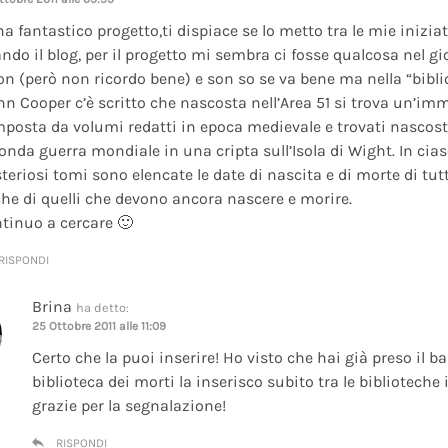
na fantastico progetto,ti dispiace se lo metto tra le mie inizi
ando il blog, per il progetto mi sembra ci fosse qualcosa nel gi
on (però non ricordo bene) e son so se va bene ma nella “bibli
nn Cooper c’è scritto che nascosta nell’Area 51 si trova un’im
posta da volumi redatti in epoca medievale e trovati nascosti 
onda guerra mondiale in una cripta sull’Isola di Wight. In cia
teriosi tomi sono elencate le date di nascita e di morte di tutt
he di quelli che devono ancora nascere e morire.
tinuo a cercare 🙂
RISPONDI
Brina
ha detto:
25 Ottobre 2011 alle 11:09
Certo che la puoi inserire! Ho visto che hai già preso il b
biblioteca dei morti la inserisco subito tra le bibliotech
grazie per la segnalazione!
RISPONDI