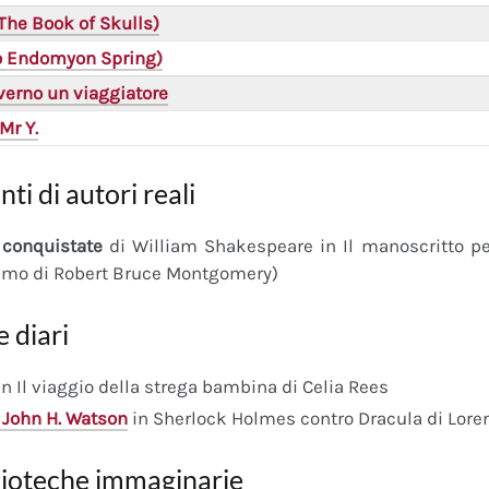
(The Book of Skulls)
(o Endomyon Spring)
verno un viaggiatore
Mr Y.
nti di autori reali
conquistate
di William Shakespeare in Il manoscritto 
imo di Robert Bruce Montgomery)
e diari
n Il viaggio della strega bambina di Celia Rees
 John H. Watson
in Sherlock Holmes contro Dracula di Lore
lioteche immaginarie