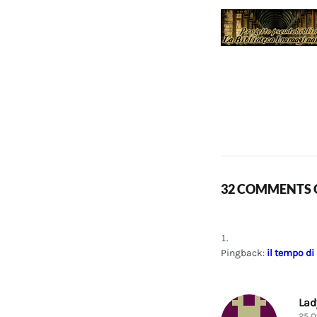
32 COMMENTS O
Pingback:
il tempo di
La
25 O