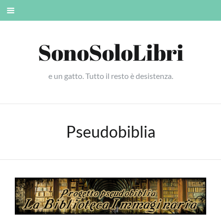
Skip
Mobile
to
menu
content
SonoSoloLibri
e un gatto. Tutto il resto è desistenza.
Pseudobiblia