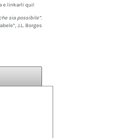
 e linkarli qui!
che sia possibile”.
abele”, J.L. Borges