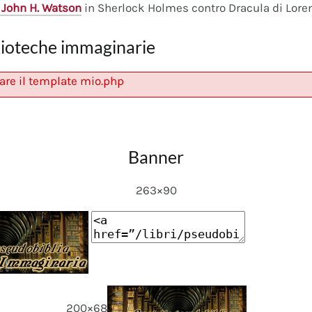
 John H. Watson
in Sherlock Holmes contro Dracula di Lore
lioteche immaginarie
are il template mio.php
Banner
263×90
200×68