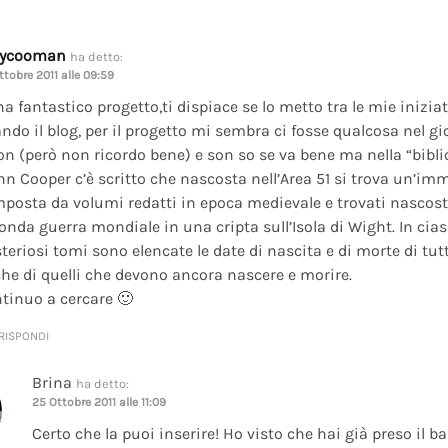
dycooman
ha detto:
ttobre 2011 alle 09:59
na fantastico progetto,ti dispiace se lo metto tra le mie inizi
ando il blog, per il progetto mi sembra ci fosse qualcosa nel gi
on (però non ricordo bene) e son so se va bene ma nella “bibli
nn Cooper c’è scritto che nascosta nell’Area 51 si trova un’im
posta da volumi redatti in epoca medievale e trovati nascosti 
onda guerra mondiale in una cripta sull’Isola di Wight. In cia
teriosi tomi sono elencate le date di nascita e di morte di tutt
he di quelli che devono ancora nascere e morire.
tinuo a cercare 🙂
RISPONDI
Brina
ha detto:
25 Ottobre 2011 alle 11:09
Certo che la puoi inserire! Ho visto che hai già preso il b