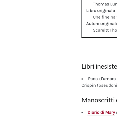
Thomas Lu
Libro originale
Che fine ha 
Autore original
Scareltt Th
Libri inesiste
Pene d’amore 
Crispin (pseudon
Manoscritti 
Diario
di Mary
i