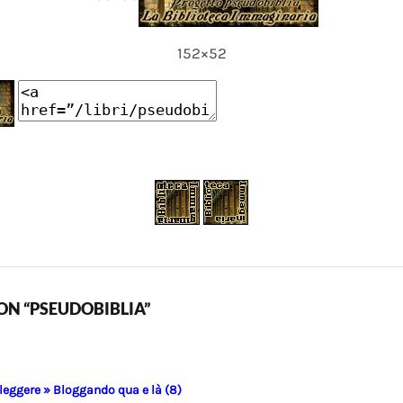
152×52
N “PSEUDOBIBLIA”
 leggere » Bloggando qua e là (8)