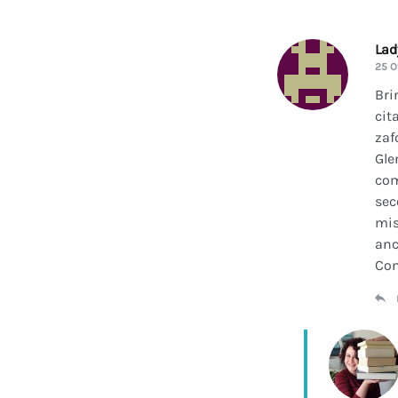
La
25 O
Bri
cit
zaf
Gle
com
sec
mis
anc
Con