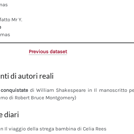
mas
fatto Mr Y.
e
omas
Previous dataset
nti di autori reali
conquistate
di William Shakespeare in Il manoscritto 
imo di Robert Bruce Montgomery)
e diari
n Il viaggio della strega bambina di Celia Rees