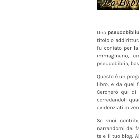
Uno
pseudobibli
titolo o addirittu
fu coniato per l
immaginario, cr
pseudobiblia, bas
Questo è un proge
libro, e da quel 
Cercherò qui di 
corredandoli quan
evidenziati in ver
Se vuoi contrib
narrandomi dei fan
te e il tuo blog.