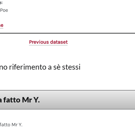
e:
 Poe
me
Previous dataset
no riferimento a sè stessi
 fatto Mr Y.
fatto Mr Y.