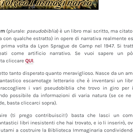
um
(plurale:
pseudobiblia
) è un libro mai scritto, ma citat
ra con qualche estratto) in opere di narrativa realmente es
a prima volta da Lyon Sprague de Camp nel 1947. Si tratt
eati come artificio narrativo. Se vuoi sapere un pò
ta cliccare
QUI
.
tto tanto disperato quanto meraviglioso. Nasce da un amor
fantastico escamotage letterario che è inventarsi un lib
raccogliere i vari pseudobiblia che trovo in giro per i
do possibile da informazioni di varia natura (se ce ne s
de, basta cliccarci sopra).
uire (ti prego contribuisci!!) basta che lasci un co
tastici libri inesistenti che hai trovato, e io li inserirò,
 Aiutami a costruire la Biblioteca Immaginaria condividendo