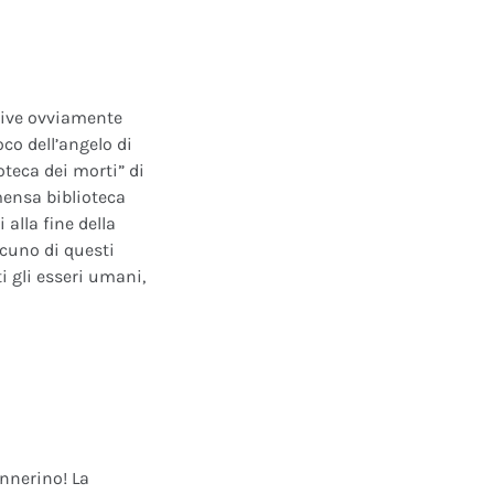
ative ovviamente
oco dell’angelo di
oteca dei morti” di
mensa biblioteca
alla fine della
scuno di questi
i gli esseri umani,
annerino! La