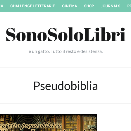
IX
CHALLENGE LETTERARIE
CINEMA
SHOP
JOURNALS
P
SonoSoloLibri
e un gatto. Tutto il resto è desistenza.
Pseudobiblia