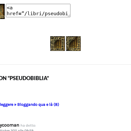
N “PSEUDOBIBLIA”
 leggere » Bloggando qua e là (8)
dycooman
ha detto:
ttobre 2011 alle 09:59