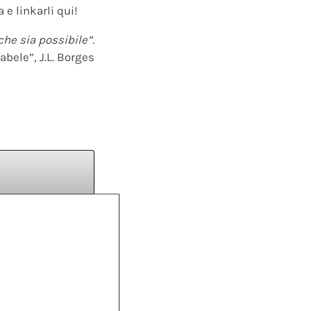
 e linkarli qui!
che sia possibile”.
abele”, J.L. Borges