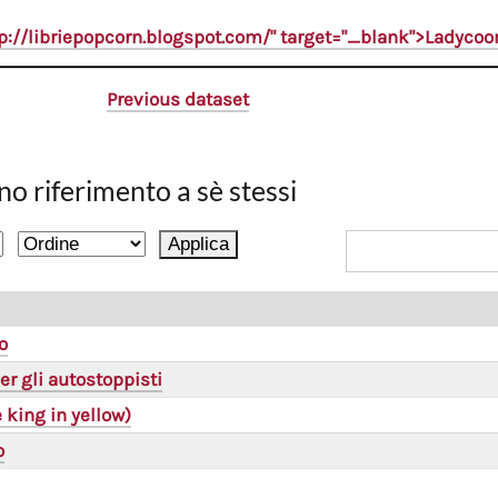
tp://libriepopcorn.blogspot.com/" target="_blank">Ladyco
Previous dataset
no riferimento a sè stessi
o
er gli autostoppisti
he king in yellow)
o