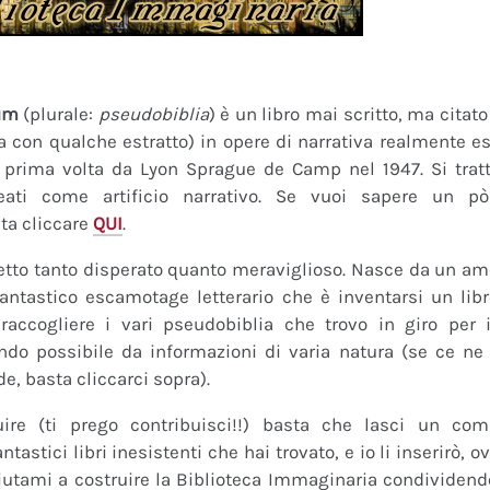
um
(plurale:
pseudobiblia
) è un libro mai scritto, ma citat
ra con qualche estratto) in opere di narrativa realmente es
a prima volta da Lyon Sprague de Camp nel 1947. Si tratt
eati come artificio narrativo. Se vuoi sapere un pò
ta cliccare
QUI
.
tto tanto disperato quanto meraviglioso. Nasce da un amor
fantastico escamotage letterario che è inventarsi un lib
raccogliere i vari pseudobiblia che trovo in giro per i
do possibile da informazioni di varia natura (se ce ne s
de, basta cliccarci sopra).
uire (ti prego contribuisci!!) basta che lasci un co
tastici libri inesistenti che hai trovato, e io li inserirò,
 Aiutami a costruire la Biblioteca Immaginaria condividendo