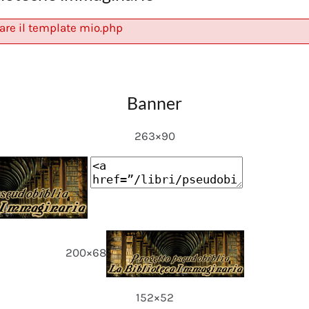
are il template mio.php
Banner
263×90
200×68
152×52