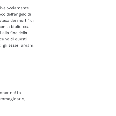
ative ovviamente
oco dell’angelo di
oteca dei morti” di
mensa biblioteca
alla fine della
scuno di questi
i gli esseri umani,
annerino! La
e immaginarie,