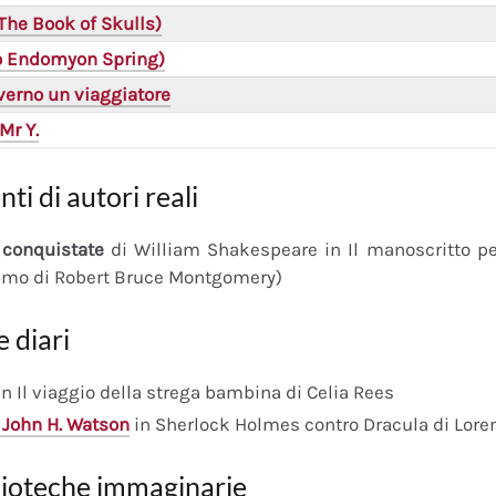
(The Book of Skulls)
(o Endomyon Spring)
verno un viaggiatore
Mr Y.
nti di autori reali
conquistate
di William Shakespeare in Il manoscritto 
imo di Robert Bruce Montgomery)
e diari
n Il viaggio della strega bambina di Celia Rees
 John H. Watson
in Sherlock Holmes contro Dracula di Lore
lioteche immaginarie