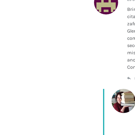
Bri
cit
zaf
Gle
com
sec
mis
anc
Con