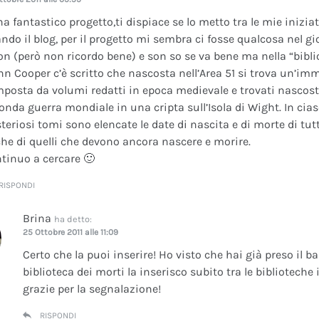
na fantastico progetto,ti dispiace se lo metto tra le mie inizi
ando il blog, per il progetto mi sembra ci fosse qualcosa nel gi
on (però non ricordo bene) e son so se va bene ma nella “bibli
nn Cooper c’è scritto che nascosta nell’Area 51 si trova un’im
posta da volumi redatti in epoca medievale e trovati nascosti 
onda guerra mondiale in una cripta sull’Isola di Wight. In cia
teriosi tomi sono elencate le date di nascita e di morte di tutt
he di quelli che devono ancora nascere e morire.
tinuo a cercare 🙂
RISPONDI
Brina
ha detto:
25 Ottobre 2011 alle 11:09
Certo che la puoi inserire! Ho visto che hai già preso il b
biblioteca dei morti la inserisco subito tra le bibliotech
grazie per la segnalazione!
RISPONDI