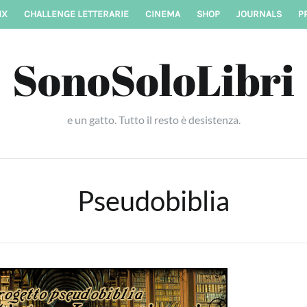
IX
CHALLENGE LETTERARIE
CINEMA
SHOP
JOURNALS
P
SonoSoloLibri
e un gatto. Tutto il resto è desistenza.
Pseudobiblia