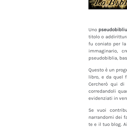
Uno
pseudobibli
titolo o addirittu
fu coniato per l
immaginario, cr
pseudobiblia, bas
Questo è un proge
libro, e da quel 
Cercherò qui di 
corredandoli quan
evidenziati in ver
Se vuoi contrib
narrandomi dei fan
te e il tuo blog.