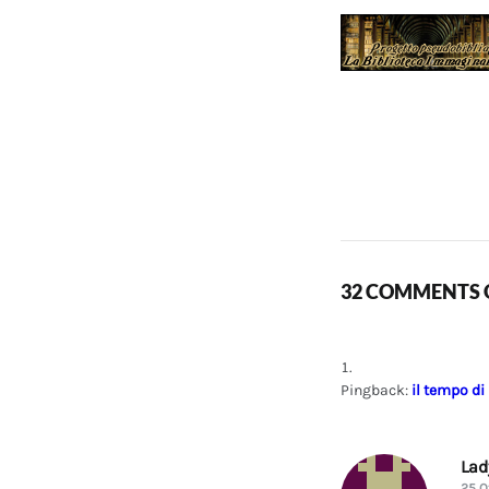
32 COMMENTS O
Pingback:
il tempo di
La
25 O