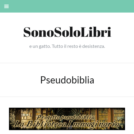
Skip
Mobile
to
menu
content
SonoSoloLibri
e un gatto. Tutto il resto è desistenza.
Pseudobiblia