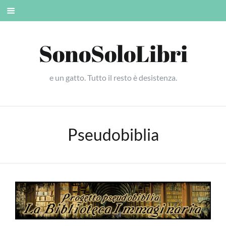
Skip
Mobile
to
menu
content
SonoSoloLibri
e un gatto. Tutto il resto è desistenza.
Pseudobiblia