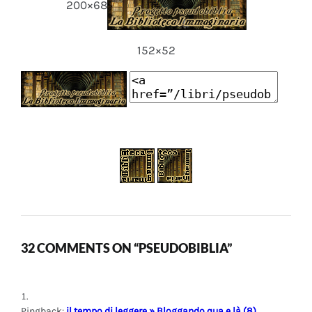
200×68
152×52
32 COMMENTS ON “PSEUDOBIBLIA”
Pingback:
il tempo di leggere » Bloggando qua e là (8)