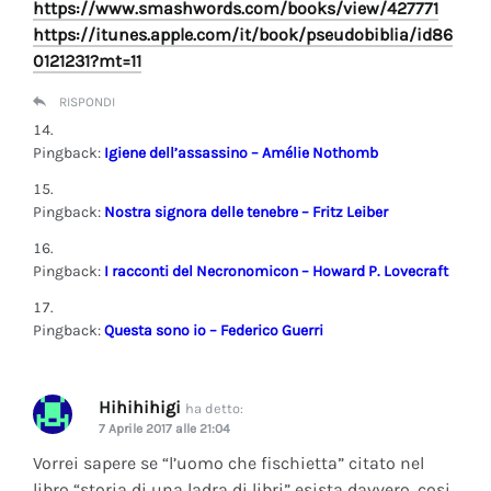
https://www.smashwords.com/books/view/427771
https://itunes.apple.com/it/book/pseudobiblia/id86
0121231?mt=11
RISPONDI
Pingback:
Igiene dell’assassino – Amélie Nothomb
Pingback:
Nostra signora delle tenebre – Fritz Leiber
Pingback:
I racconti del Necronomicon – Howard P. Lovecraft
Pingback:
Questa sono io – Federico Guerri
Hihihihigi
ha detto:
7 Aprile 2017 alle 21:04
Vorrei sapere se “l’uomo che fischietta” citato nel
libro “storia di una ladra di libri” esista davvero, cosi