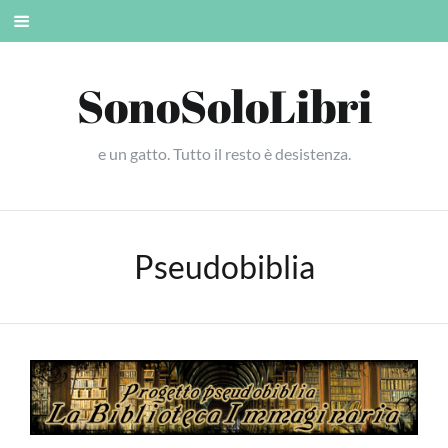
Skip
Mobile
to
menu
content
SonoSoloLibri
e un gatto. Tutto il resto è desistenza.
Pseudobiblia