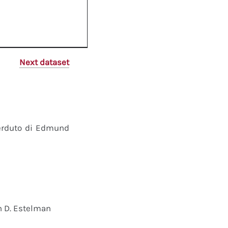
Next dataset
perduto di Edmund
n D. Estelman