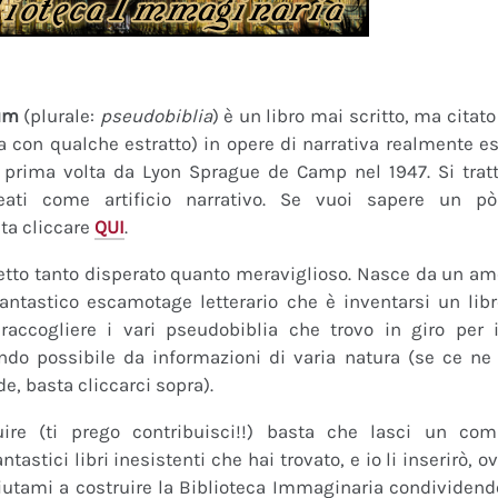
um
(plurale:
pseudobiblia
) è un libro mai scritto, ma citat
ra con qualche estratto) in opere di narrativa realmente es
a prima volta da Lyon Sprague de Camp nel 1947. Si tratt
eati come artificio narrativo. Se vuoi sapere un pò
ta cliccare
QUI
.
tto tanto disperato quanto meraviglioso. Nasce da un amor
fantastico escamotage letterario che è inventarsi un lib
raccogliere i vari pseudobiblia che trovo in giro per i
do possibile da informazioni di varia natura (se ce ne s
de, basta cliccarci sopra).
uire (ti prego contribuisci!!) basta che lasci un co
tastici libri inesistenti che hai trovato, e io li inserirò,
 Aiutami a costruire la Biblioteca Immaginaria condividendo