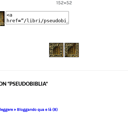
152×52
N “PSEUDOBIBLIA”
 leggere » Bloggando qua e là (8)