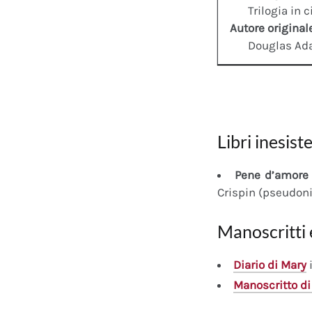
Trilogia in 
Autore original
Douglas A
Libri inesiste
Pene d’amore 
Crispin (pseudon
Manoscritti 
Diario
di Mary
i
Manoscritto
di