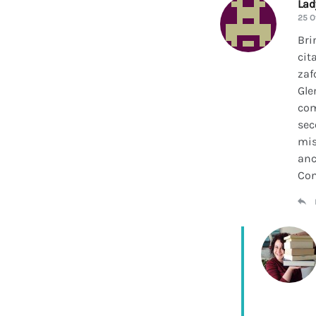
La
25 O
Bri
cit
zaf
Gle
com
sec
mis
anc
Con