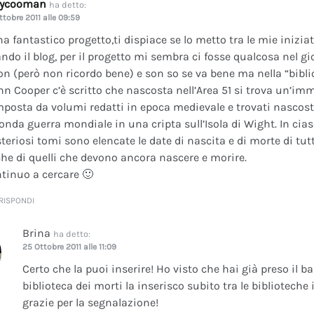
dycooman
ha detto:
ttobre 2011 alle 09:59
na fantastico progetto,ti dispiace se lo metto tra le mie inizi
ando il blog, per il progetto mi sembra ci fosse qualcosa nel gi
on (però non ricordo bene) e son so se va bene ma nella “bibli
nn Cooper c’è scritto che nascosta nell’Area 51 si trova un’im
posta da volumi redatti in epoca medievale e trovati nascosti 
onda guerra mondiale in una cripta sull’Isola di Wight. In cia
teriosi tomi sono elencate le date di nascita e di morte di tutt
he di quelli che devono ancora nascere e morire.
tinuo a cercare 🙂
RISPONDI
Brina
ha detto:
25 Ottobre 2011 alle 11:09
Certo che la puoi inserire! Ho visto che hai già preso il b
biblioteca dei morti la inserisco subito tra le bibliotech
grazie per la segnalazione!