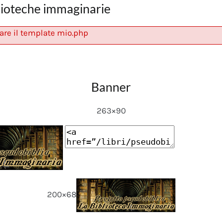
lioteche immaginarie
are il template mio.php
Banner
263×90
200×68