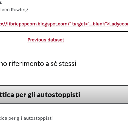
e:
leen Rowling
tp://libriepopcorn.blogspot.com/" target="_blank">Ladyco
Previous dataset
no riferimento a sè stessi
tica per gli autostoppisti
ica per gli autostoppisti