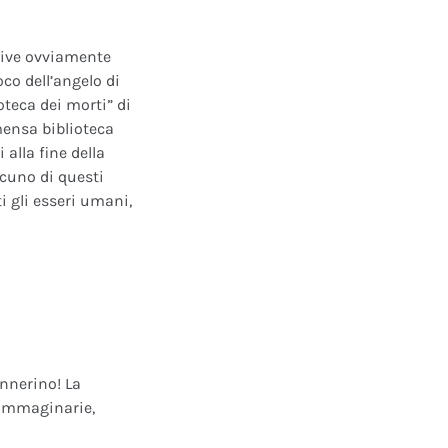
ative ovviamente
oco dell’angelo di
oteca dei morti” di
mensa biblioteca
alla fine della
scuno di questi
i gli esseri umani,
annerino! La
e immaginarie,