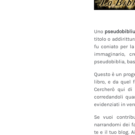
Uno
pseudobibli
titolo o addirittu
fu coniato per l
immaginario, cr
pseudobiblia, bas
Questo è un proge
libro, e da quel 
Cercherò qui di 
corredandoli quan
evidenziati in ver
Se vuoi contrib
narrandomi dei fan
te e il tuo blog.