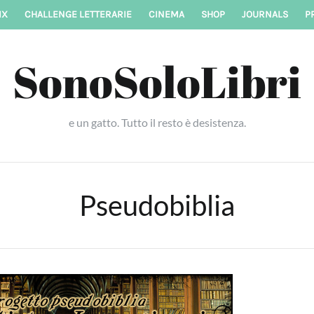
IX
CHALLENGE LETTERARIE
CINEMA
SHOP
JOURNALS
P
SonoSoloLibri
e un gatto. Tutto il resto è desistenza.
Pseudobiblia