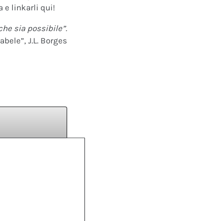
 e linkarli qui!
che sia possibile”.
abele”, J.L. Borges