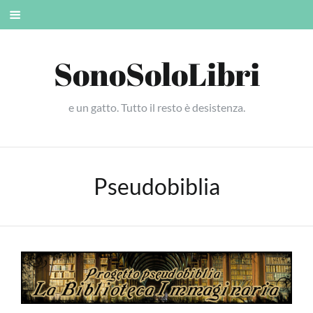
Skip
Mobile
to
menu
content
SonoSoloLibri
e un gatto. Tutto il resto è desistenza.
Pseudobiblia