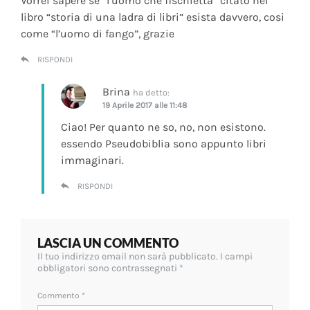
Vorrei sapere se “l’uomo che fischietta” citato nel
libro “storia di una ladra di libri” esista davvero, cosi
come “l’uomo di fango”, grazie
RISPONDI
Brina
ha detto:
19 Aprile 2017 alle 11:48
Ciao! Per quanto ne so, no, non esistono.
essendo Pseudobiblia sono appunto libri
immaginari.
RISPONDI
LASCIA UN COMMENTO
Il tuo indirizzo email non sarà pubblicato.
I campi
obbligatori sono contrassegnati
*
Commento
*