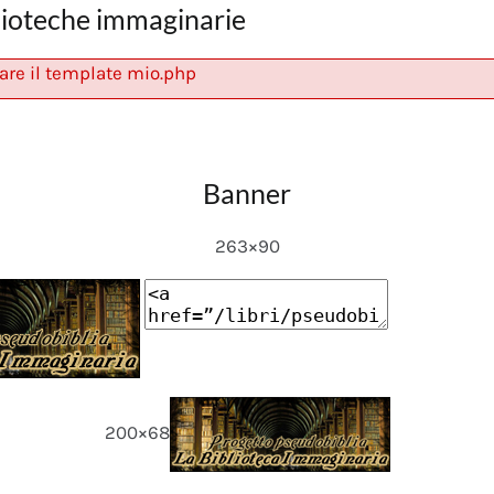
lioteche immaginarie
are il template mio.php
Banner
263×90
200×68