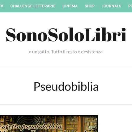
IX
CHALLENGE LETTERARIE
CINEMA
SHOP
JOURNALS
P
SonoSoloLibri
e un gatto. Tutto il resto è desistenza.
Pseudobiblia