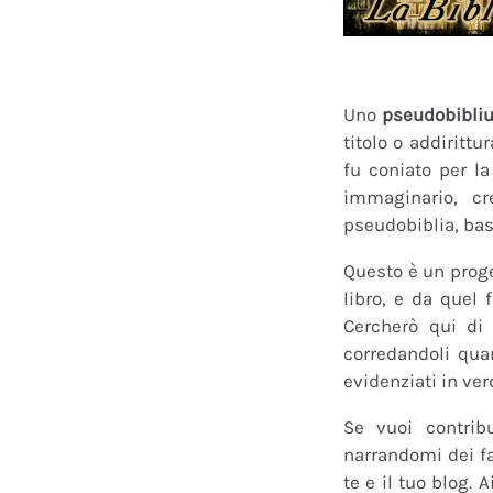
Uno
pseudobibli
titolo o addirittu
fu coniato per l
immaginario, cr
pseudobiblia, bas
Questo è un proge
libro, e da quel 
Cercherò qui di 
corredandoli quan
evidenziati in ver
Se vuoi contrib
narrandomi dei fan
te e il tuo blog.