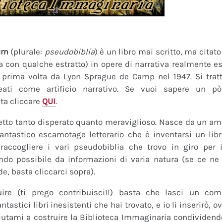
um
(plurale:
pseudobiblia
) è un libro mai scritto, ma citat
ra con qualche estratto) in opere di narrativa realmente es
a prima volta da Lyon Sprague de Camp nel 1947. Si tratt
eati come artificio narrativo. Se vuoi sapere un pò
ta cliccare
QUI
.
tto tanto disperato quanto meraviglioso. Nasce da un amor
fantastico escamotage letterario che è inventarsi un lib
raccogliere i vari pseudobiblia che trovo in giro per i
do possibile da informazioni di varia natura (se ce ne s
de, basta cliccarci sopra).
uire (ti prego contribuisci!!) basta che lasci un co
tastici libri inesistenti che hai trovato, e io li inserirò,
 Aiutami a costruire la Biblioteca Immaginaria condividendo