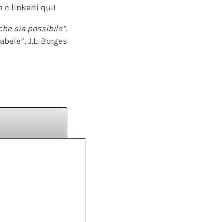
 e linkarli qui!
che sia possibile”.
abele”, J.L. Borges