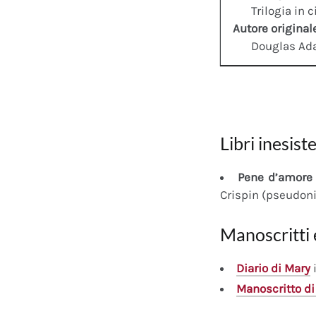
Trilogia in 
Autore original
Douglas A
Libri inesiste
Pene d’amore 
Crispin (pseudon
Manoscritti 
Diario
di Mary
i
Manoscritto
di