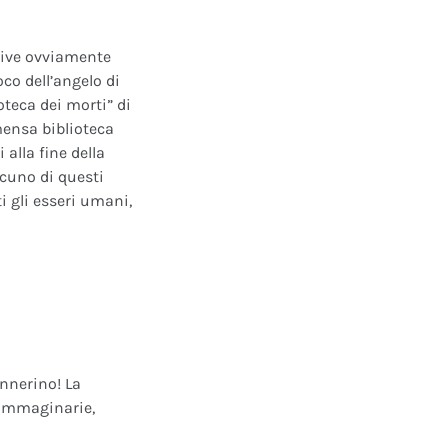
ative ovviamente
oco dell’angelo di
oteca dei morti” di
mensa biblioteca
alla fine della
scuno di questi
i gli esseri umani,
annerino! La
e immaginarie,