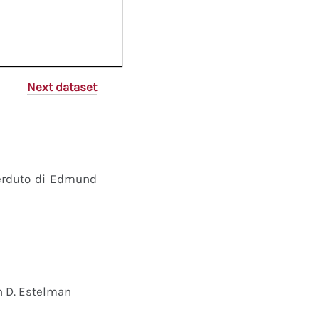
Next dataset
perduto di Edmund
n D. Estelman