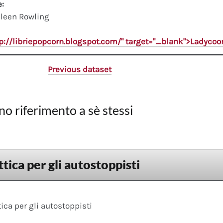
e:
leen Rowling
tp://libriepopcorn.blogspot.com/" target="_blank">Ladyco
Previous dataset
no riferimento a sè stessi
tica per gli autostoppisti
ica per gli autostoppisti