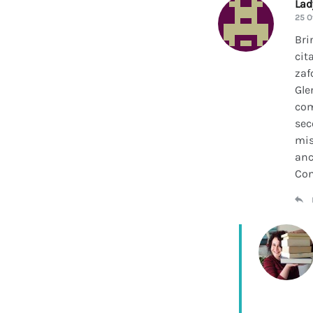
La
25 O
Bri
cit
zaf
Gle
com
sec
mis
anc
Con