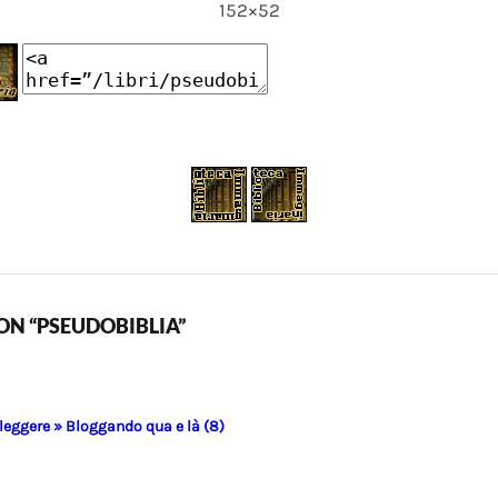
152×52
N “PSEUDOBIBLIA”
 leggere » Bloggando qua e là (8)