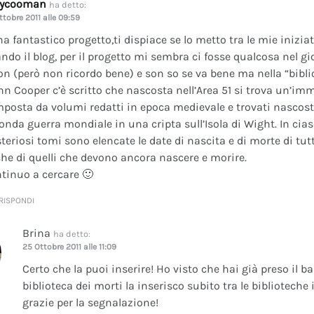
dycooman
ha detto:
ttobre 2011 alle 09:59
na fantastico progetto,ti dispiace se lo metto tra le mie inizi
ando il blog, per il progetto mi sembra ci fosse qualcosa nel gi
on (però non ricordo bene) e son so se va bene ma nella “bibli
nn Cooper c’è scritto che nascosta nell’Area 51 si trova un’im
posta da volumi redatti in epoca medievale e trovati nascosti 
onda guerra mondiale in una cripta sull’Isola di Wight. In cia
teriosi tomi sono elencate le date di nascita e di morte di tutt
he di quelli che devono ancora nascere e morire.
tinuo a cercare 🙂
RISPONDI
Brina
ha detto:
25 Ottobre 2011 alle 11:09
Certo che la puoi inserire! Ho visto che hai già preso il b
biblioteca dei morti la inserisco subito tra le bibliotech
grazie per la segnalazione!