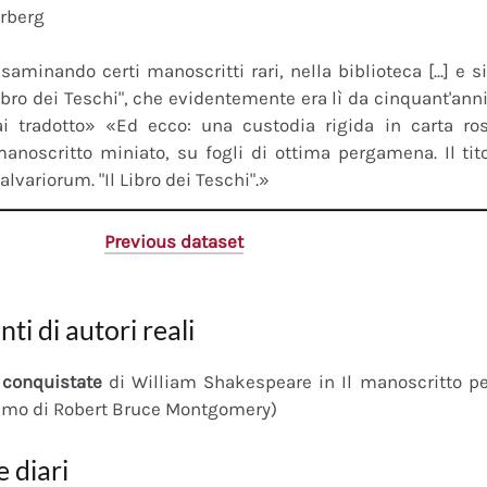
erberg
saminando certi manoscritti rari, nella biblioteca [...] e 
"Libro dei Teschi", che evidentemente era lì da cinquant'an
ai tradotto» «Ed ecco: una custodia rigida in carta r
anoscritto miniato, su fogli di ottima pergamena. Il tito
calvariorum. "Il Libro dei Teschi".»
Previous dataset
nti di autori reali
conquistate
di William Shakespeare in Il manoscritto 
imo di Robert Bruce Montgomery)
e diari