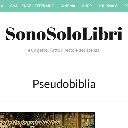
IX
CHALLENGE LETTERARIE
CINEMA
SHOP
JOURNALS
P
SonoSoloLibri
e un gatto. Tutto il resto è desistenza.
Pseudobiblia