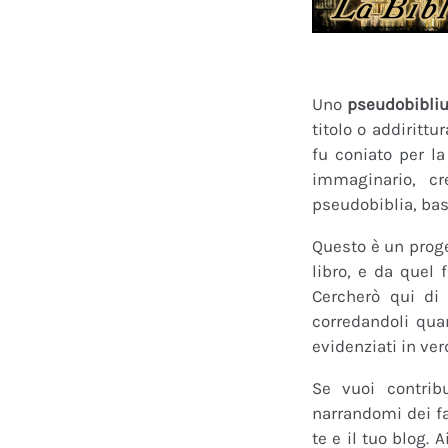
Uno
pseudobibli
titolo o addirittu
fu coniato per l
immaginario, cr
pseudobiblia, bas
Questo è un proge
libro, e da quel 
Cercherò qui di 
corredandoli quan
evidenziati in ver
Se vuoi contrib
narrandomi dei fan
te e il tuo blog.