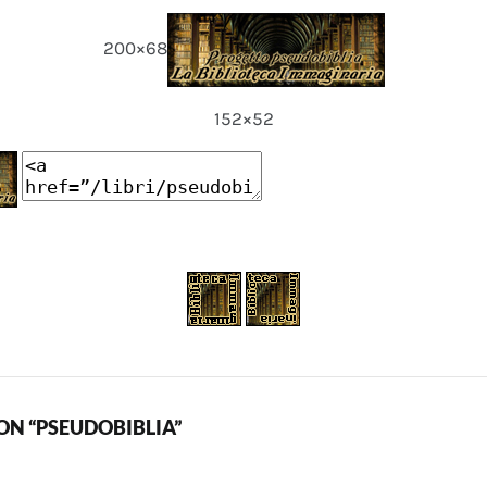
200×68
152×52
N “PSEUDOBIBLIA”