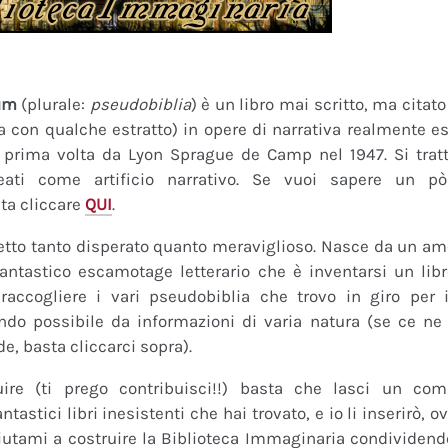
um
(plurale:
pseudobiblia
) è un libro mai scritto, ma citat
ra con qualche estratto) in opere di narrativa realmente es
a prima volta da Lyon Sprague de Camp nel 1947. Si tratt
eati come artificio narrativo. Se vuoi sapere un pò
ta cliccare
QUI
.
tto tanto disperato quanto meraviglioso. Nasce da un amor
fantastico escamotage letterario che è inventarsi un lib
raccogliere i vari pseudobiblia che trovo in giro per i
do possibile da informazioni di varia natura (se ce ne s
de, basta cliccarci sopra).
uire (ti prego contribuisci!!) basta che lasci un co
tastici libri inesistenti che hai trovato, e io li inserirò,
 Aiutami a costruire la Biblioteca Immaginaria condividendo