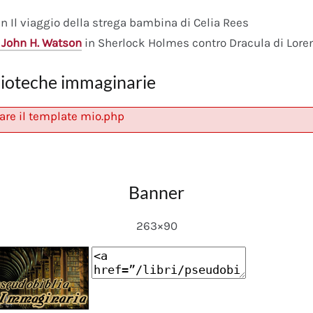
n Il viaggio della strega bambina di Celia Rees
 John H. Watson
in Sherlock Holmes contro Dracula di Lore
lioteche immaginarie
are il template mio.php
Banner
263×90