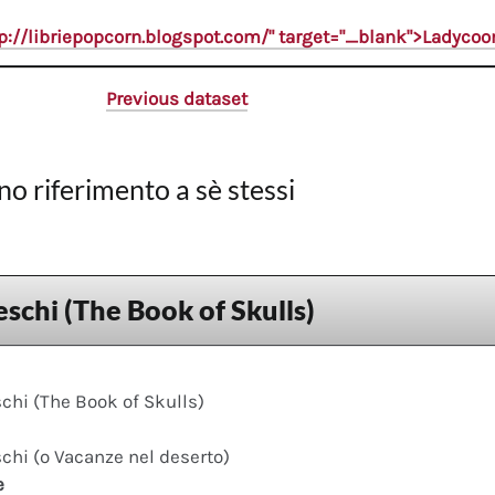
tp://libriepopcorn.blogspot.com/" target="_blank">Ladyco
Previous dataset
no riferimento a sè stessi
eschi (The Book of Skulls)
schi (The Book of Skulls)
schi (o Vacanze nel deserto)
e