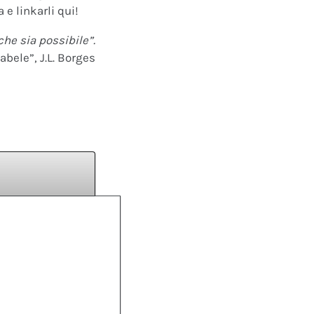
 e linkarli qui!
che sia possibile”.
abele”, J.L. Borges