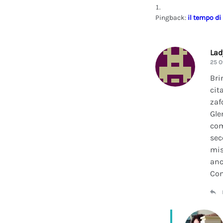
Pingback:
il tempo di
La
25 O
Bri
cit
zaf
Gle
com
sec
mis
anc
Con