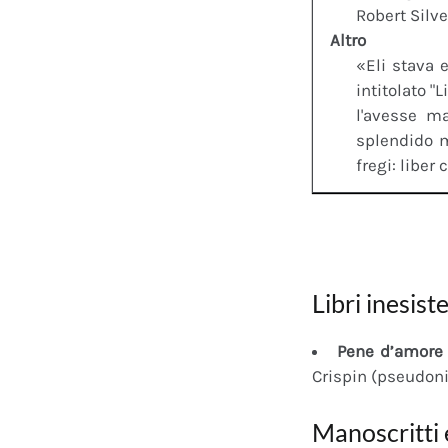
Robert Silv
Altro
«Eli stava e
intitolato 
l'avesse m
splendido m
fregi: liber 
Libri inesiste
Pene d’amore 
Crispin (pseudon
Manoscritti 