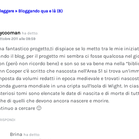
 leggere » Bloggando qua e là (8)
dycooman
ha detto:
ttobre 2011 alle 09:59
na fantastico progetto,ti dispiace se lo metto tra le mie inizi
ando il blog, per il progetto mi sembra ci fosse qualcosa nel gi
on (però non ricordo bene) e son so se va bene ma nella “bibli
nn Cooper c’è scritto che nascosta nell’Area 51 si trova un’im
posta da volumi redatti in epoca medievale e trovati nascosti 
onda guerra mondiale in una cripta sull’Isola di Wight. In cia
teriosi tomi sono elencate le date di nascita e di morte di tutt
he di quelli che devono ancora nascere e morire.
tinuo a cercare 🙂
RISPONDI
Brina
ha detto: