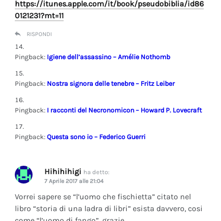
https://itunes.apple.com/it/book/pseudobiblia/id86
0121231?mt=11
RISPONDI
Pingback:
Igiene dell’assassino – Amélie Nothomb
Pingback:
Nostra signora delle tenebre – Fritz Leiber
Pingback:
I racconti del Necronomicon – Howard P. Lovecraft
Pingback:
Questa sono io – Federico Guerri
Hihihihigi
ha detto:
7 Aprile 2017 alle 21:04
Vorrei sapere se “l’uomo che fischietta” citato nel
libro “storia di una ladra di libri” esista davvero, cosi
come “l’uomo di fango”, grazie