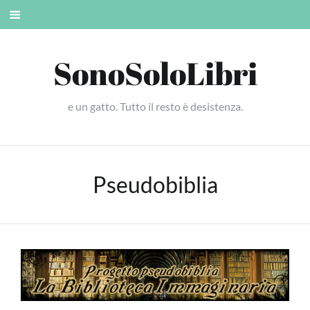
Skip
Mobile
to
menu
content
SonoSoloLibri
e un gatto. Tutto il resto è desistenza.
Pseudobiblia