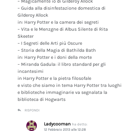
– Magicamente io di Gilderoy Allock
– Guida alla disinfestazione domestica di
Gilderoy Allock
in: Harry Potter e la camera dei segreti
– Vita e le Menzgne di Albus Silente di Rita
Skeeter
– I Segreti delle Arti più Oscure
– Storia della Magia di Bathilda Bath
in: Harry Potter e i doni della morte
– Miranda Gadula: il libro standard per gli
incantesimi
in Harry Potter e la pietra filosofale
e visto che siamo in tema Harry Potter tra luoghi
e biblioteche immaginarie va segnalata la
biblioteca di Hogwarts
RISPONDI
Ladycooman
ha detto:
12 Febbraio 2013 alle 12:28