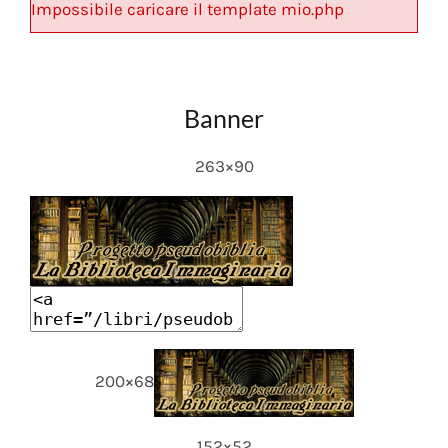
Impossibile caricare il template mio.php
Banner
263×90
200×68
152×52