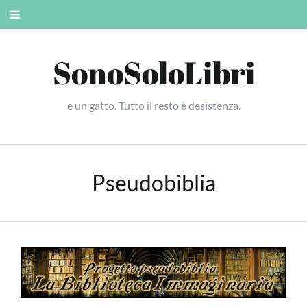
Skip
Mobile
to
menu
content
SonoSoloLibri
e un gatto. Tutto il resto è desistenza.
Pseudobiblia