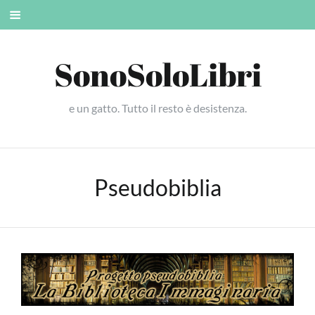
Skip
Mobile
to
menu
content
SonoSoloLibri
e un gatto. Tutto il resto è desistenza.
Pseudobiblia