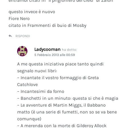
entrambi citati in “Il prigioniero del cielo” di Zafòn
questo invece è nuovo
Fiore Nero
citato in Frammenti di buio di Mosby
RISPONDI
Ladycooman
ha detto:
5 Febbraio 2013 alle 00:59
A me questa iniziativa piace tanto quindi
segnalo nuovi libri:
– Incantate il vostro formaggio di Greta
Catchlove
– Incantesimi da forno
– Banchetti in un minuto: questa si che è magia
– Le avventure di Martin Miggs, il Babbano
matto (è una serie di fumetti, non so se va bene
comunque)
– A merenda con la morte di Gilderoy Allock