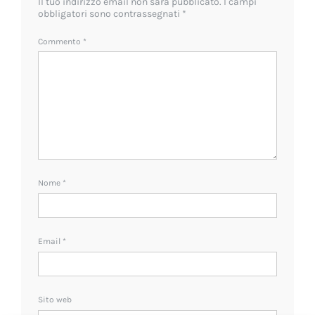
Il tuo indirizzo email non sarà pubblicato.
I campi
obbligatori sono contrassegnati
*
Commento
*
Nome
*
Email
*
Sito web