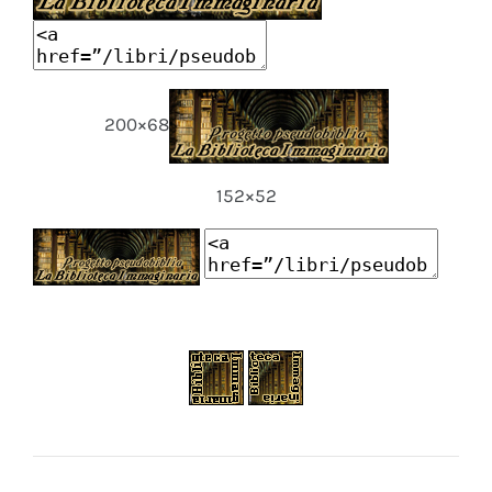
200×68
152×52