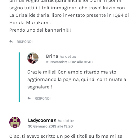
prima! Voglio partecipare anche io! D’ora in poi mi
segno tutti i titoli immaginari che trovo! Inizio con
La Crisalide d’aria
, libro inventato presente in 1Q84 di
Haruki Murakami.
Prendo uno dei bannerini!!!
RISPONDI
Brina
ha detto:
19 Novembre 2012 alle 01:40
Grazie mille!! Con ampio ritardo ma sto
aggiornando la pagina, quindi continuate a
segnalare!!
RISPONDI
Ladycooman
ha detto:
30 Gennaio 2013 alle 19:20
Ciao, ti avevo scritto un po di titoli su fb ma mi sa