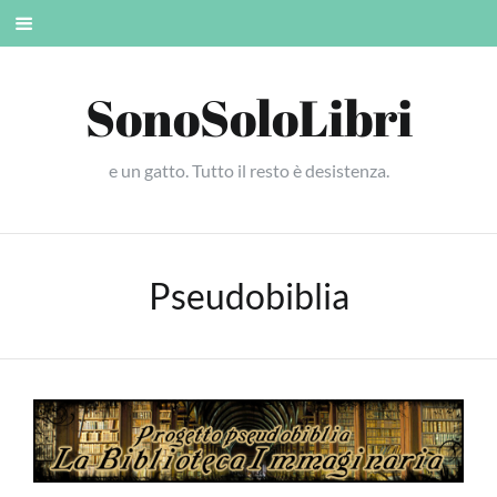
Skip
Mobile
to
menu
content
SonoSoloLibri
e un gatto. Tutto il resto è desistenza.
Pseudobiblia