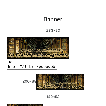
Banner
263×90
200×68
152×52