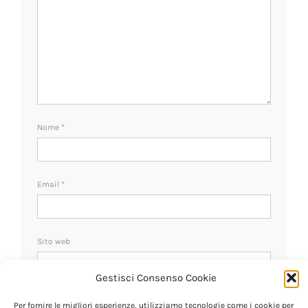
Nome
*
Email
*
Sito web
Gestisci Consenso Cookie
Ricevi un avviso se ci sono nuovi commenti.
Per fornire le migliori esperienze, utilizziamo tecnologie come i cookie per