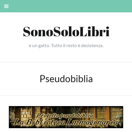
Skip
Mobile
to
menu
content
SonoSoloLibri
e un gatto. Tutto il resto è desistenza.
Pseudobiblia