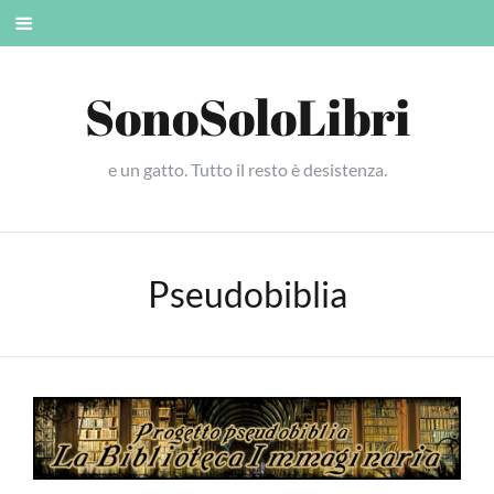
Skip
Mobile
to
menu
content
SonoSoloLibri
e un gatto. Tutto il resto è desistenza.
Pseudobiblia