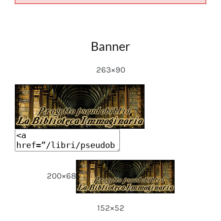
Banner
263×90
200×68
152×52