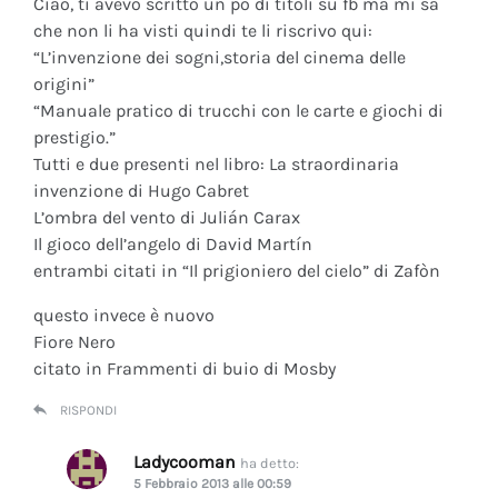
Ciao, ti avevo scritto un po di titoli su fb ma mi sa
che non li ha visti quindi te li riscrivo qui:
“L’invenzione dei sogni,storia del cinema delle
origini”
“Manuale pratico di trucchi con le carte e giochi di
prestigio.”
Tutti e due presenti nel libro: La straordinaria
invenzione di Hugo Cabret
L’ombra del vento di Julián Carax
Il gioco dell’angelo di David Martín
entrambi citati in “Il prigioniero del cielo” di Zafòn
questo invece è nuovo
Fiore Nero
citato in Frammenti di buio di Mosby
RISPONDI
Ladycooman
ha detto:
5 Febbraio 2013 alle 00:59