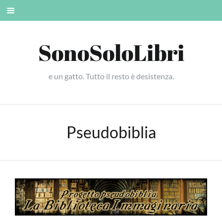
Skip
Mobile
to
menu
content
SonoSoloLibri
e un gatto. Tutto il resto è desistenza.
Pseudobiblia