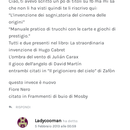
Ciao, ti avevo scritto un po di titoli su fb ma mi sa
che non li ha visti quindi te li riscrivo qui:
“L’invenzione dei sogni,storia del cinema delle
origini”
“Manuale pratico di trucchi con le carte e giochi di
prestigio.”
Tutti e due presenti nel libro: La straordinaria
invenzione di Hugo Cabret
L’ombra del vento di Julián Carax
Il gioco dell’angelo di David Martín
entrambi citati in “Il prigioniero del cielo” di Zafòn
questo invece è nuovo
Fiore Nero
citato in Frammenti di buio di Mosby
RISPONDI
Ladycooman
ha detto:
5 Febbraio 2013 alle 00:59