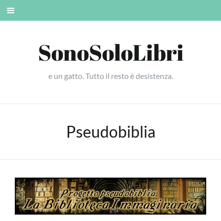
Skip
Mobile
to
menu
content
SonoSoloLibri
e un gatto. Tutto il resto è desistenza.
Pseudobiblia