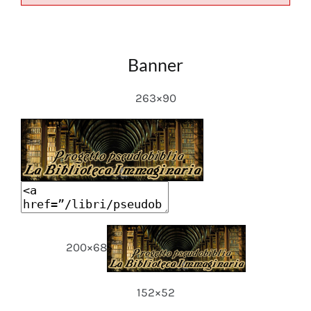
Banner
263×90
200×68
152×52