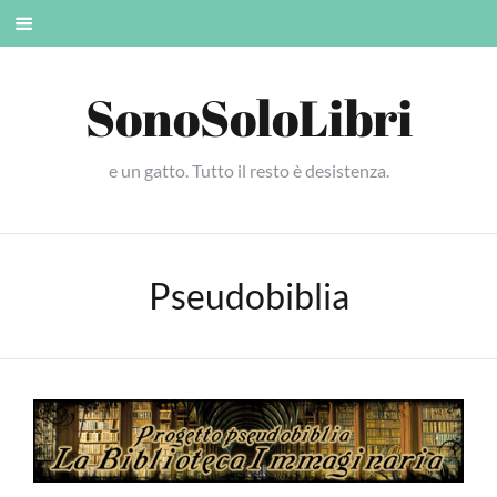
Skip
Mobile
to
menu
content
SonoSoloLibri
e un gatto. Tutto il resto è desistenza.
Pseudobiblia