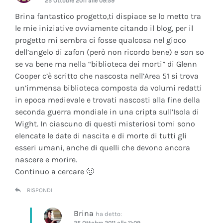
25 Ottobre 2011 alle 09:59
Brina fantastico progetto,ti dispiace se lo metto tra
le mie iniziative ovviamente citando il blog, per il
progetto mi sembra ci fosse qualcosa nel gioco
dell’angelo di zafon (però non ricordo bene) e son so
se va bene ma nella “biblioteca dei morti” di Glenn
Cooper c’è scritto che nascosta nell’Area 51 si trova
un’immensa biblioteca composta da volumi redatti
in epoca medievale e trovati nascosti alla fine della
seconda guerra mondiale in una cripta sull’Isola di
Wight. In ciascuno di questi misteriosi tomi sono
elencate le date di nascita e di morte di tutti gli
esseri umani, anche di quelli che devono ancora
nascere e morire.
Continuo a cercare 🙂
RISPONDI
Brina
ha detto:
25 Ottobre 2011 alle 11:09