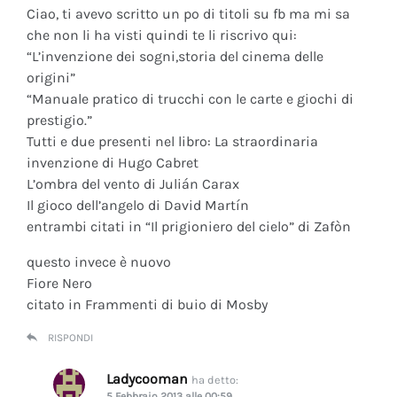
Ciao, ti avevo scritto un po di titoli su fb ma mi sa
che non li ha visti quindi te li riscrivo qui:
“L’invenzione dei sogni,storia del cinema delle
origini”
“Manuale pratico di trucchi con le carte e giochi di
prestigio.”
Tutti e due presenti nel libro: La straordinaria
invenzione di Hugo Cabret
L’ombra del vento di Julián Carax
Il gioco dell’angelo di David Martín
entrambi citati in “Il prigioniero del cielo” di Zafòn
questo invece è nuovo
Fiore Nero
citato in Frammenti di buio di Mosby
RISPONDI
Ladycooman
ha detto:
5 Febbraio 2013 alle 00:59