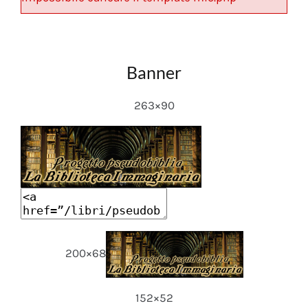
Banner
263×90
200×68
152×52