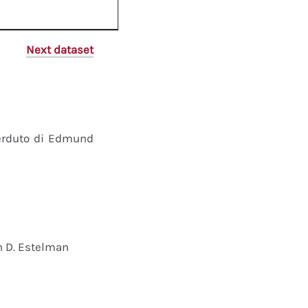
Next dataset
perduto di Edmund
n D. Estelman