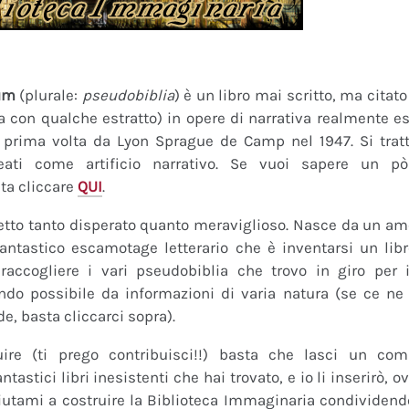
um
(plurale:
pseudobiblia
) è un libro mai scritto, ma citat
ra con qualche estratto) in opere di narrativa realmente es
a prima volta da Lyon Sprague de Camp nel 1947. Si tratt
eati come artificio narrativo. Se vuoi sapere un pò
ta cliccare
QUI
.
tto tanto disperato quanto meraviglioso. Nasce da un amor
fantastico escamotage letterario che è inventarsi un lib
raccogliere i vari pseudobiblia che trovo in giro per i
do possibile da informazioni di varia natura (se ce ne s
de, basta cliccarci sopra).
uire (ti prego contribuisci!!) basta che lasci un co
tastici libri inesistenti che hai trovato, e io li inserirò,
 Aiutami a costruire la Biblioteca Immaginaria condividendo