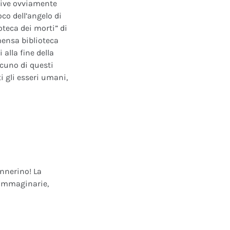
ative ovviamente
oco dell’angelo di
oteca dei morti” di
mensa biblioteca
alla fine della
scuno di questi
i gli esseri umani,
annerino! La
e immaginarie,