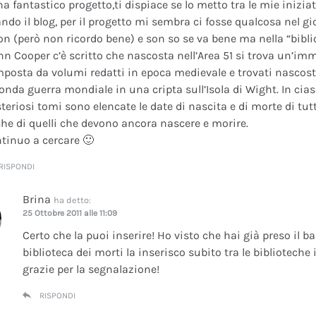
na fantastico progetto,ti dispiace se lo metto tra le mie inizi
ando il blog, per il progetto mi sembra ci fosse qualcosa nel gi
on (però non ricordo bene) e son so se va bene ma nella “bibli
nn Cooper c’è scritto che nascosta nell’Area 51 si trova un’im
posta da volumi redatti in epoca medievale e trovati nascosti 
onda guerra mondiale in una cripta sull’Isola di Wight. In cia
teriosi tomi sono elencate le date di nascita e di morte di tutt
he di quelli che devono ancora nascere e morire.
tinuo a cercare 🙂
RISPONDI
Brina
ha detto:
25 Ottobre 2011 alle 11:09
Certo che la puoi inserire! Ho visto che hai già preso il b
biblioteca dei morti la inserisco subito tra le bibliotech
grazie per la segnalazione!
RISPONDI