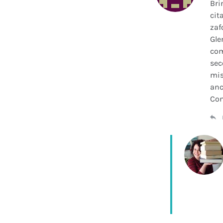
Bri
cit
zaf
Gle
com
sec
mis
anc
Con