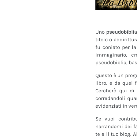
Uno
pseudobibli
titolo o addirittu
fu coniato per l
immaginario, cr
pseudobiblia, bas
Questo è un proge
libro, e da quel 
Cercherò qui di 
corredandoli quan
evidenziati in ver
Se vuoi contrib
narrandomi dei fan
te e il tuo blog.