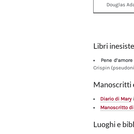
Douglas A
Libri inesiste
Pene d’amore 
Crispin (pseudon
Manoscritti 
Diario
di Mary
i
Manoscritto
di
Luoghi e bib