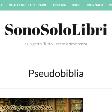
IX
CHALLENGE LETTERARIE
CINEMA
SHOP
JOURNALS
P
SonoSoloLibri
e un gatto. Tutto il resto è desistenza.
Pseudobiblia