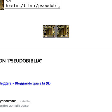
N “PSEUDOBIBLIA”
 leggere » Bloggando qua e là (8)
dycooman
ha detto:
ttobre 2011 alle 09:59