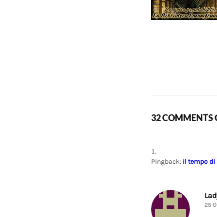
32 COMMENTS O
Pingback:
il tempo di
La
25 O