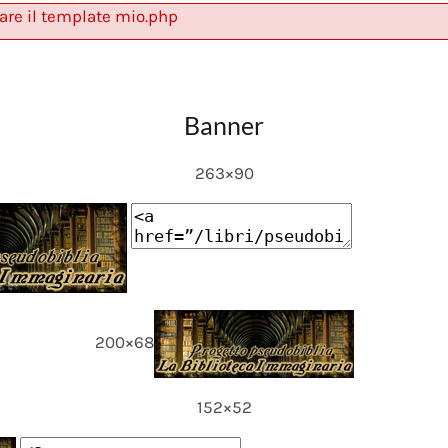
are il template mio.php
Banner
263×90
200×68
152×52