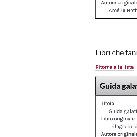
Autore original
Amélie No
Libri che fan
Ritorna alla lista
Guida galat
Titolo
Guida galatt
Libro originale
Trilogia in 
Autore original