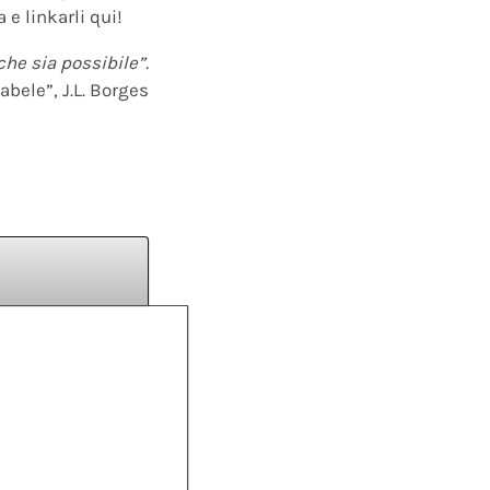
 e linkarli qui!
che sia possibile”.
abele”, J.L. Borges