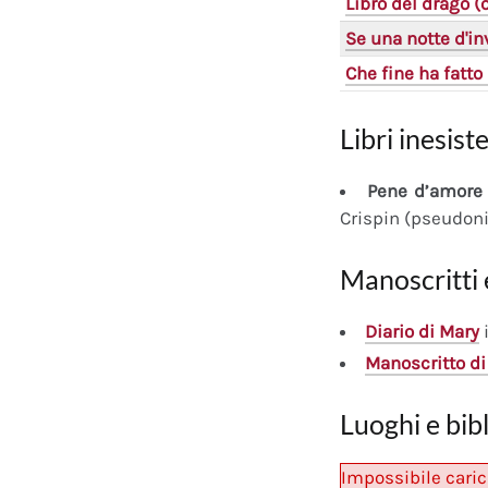
Libro del drago 
Se una notte d'in
Che fine ha fatto 
Libri inesiste
Pene d’amore 
Crispin (pseudon
Manoscritti 
Diario
di Mary
i
Manoscritto
di
Luoghi e bib
Impossibile caric