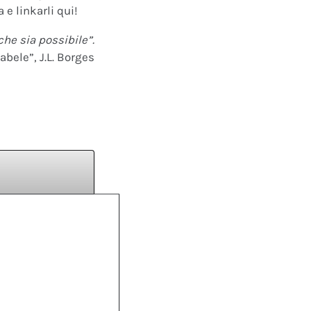
 e linkarli qui!
che sia possibile”.
abele”, J.L. Borges