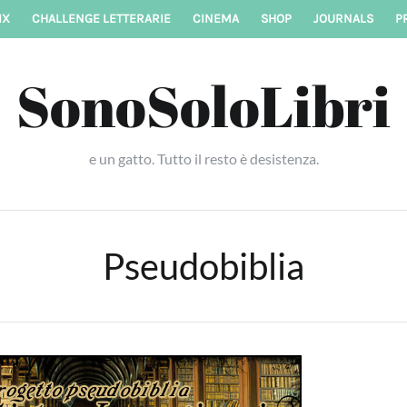
IX
CHALLENGE LETTERARIE
CINEMA
SHOP
JOURNALS
P
SonoSoloLibri
e un gatto. Tutto il resto è desistenza.
Pseudobiblia