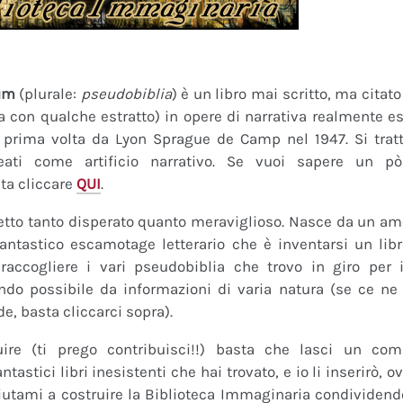
um
(plurale:
pseudobiblia
) è un libro mai scritto, ma citat
ra con qualche estratto) in opere di narrativa realmente es
a prima volta da Lyon Sprague de Camp nel 1947. Si tratt
eati come artificio narrativo. Se vuoi sapere un pò
ta cliccare
QUI
.
tto tanto disperato quanto meraviglioso. Nasce da un amor
fantastico escamotage letterario che è inventarsi un lib
raccogliere i vari pseudobiblia che trovo in giro per i
do possibile da informazioni di varia natura (se ce ne s
de, basta cliccarci sopra).
uire (ti prego contribuisci!!) basta che lasci un co
tastici libri inesistenti che hai trovato, e io li inserirò,
 Aiutami a costruire la Biblioteca Immaginaria condividendo