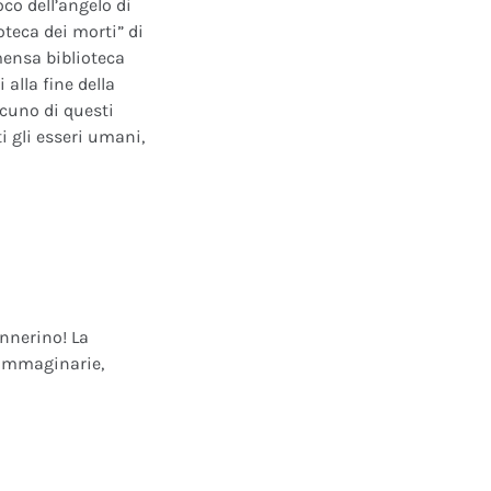
oco dell’angelo di
oteca dei morti” di
mensa biblioteca
alla fine della
scuno di questi
i gli esseri umani,
annerino! La
e immaginarie,