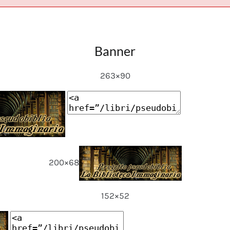
Banner
263×90
200×68
152×52