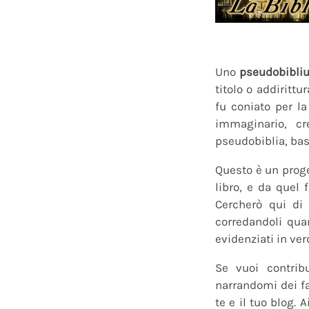
Uno
pseudobibli
titolo o addirittu
fu coniato per l
immaginario, cr
pseudobiblia, bas
Questo è un proge
libro, e da quel 
Cercherò qui di 
corredandoli quan
evidenziati in ver
Se vuoi contrib
narrandomi dei fan
te e il tuo blog.