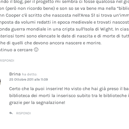
ando il blog, per il progetto mi sembra ci fosse qualcosa nel gi
on (però non ricordo bene) e son so se va bene ma nella “bibli
nn Cooper c’è scritto che nascosta nell’Area 51 si trova un’im
posta da volumi redatti in epoca medievale e trovati nascosti 
onda guerra mondiale in una cripta sull’Isola di Wight. In cia
teriosi tomi sono elencate le date di nascita e di morte di tutt
he di quelli che devono ancora nascere e morire.
tinuo a cercare 🙂
RISPONDI
Brina
ha detto:
25 Ottobre 2011 alle 11:09
Certo che la puoi inserire! Ho visto che hai già preso il b
biblioteca dei morti la inserisco subito tra le bibliotech
grazie per la segnalazione!
RISPONDI