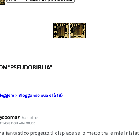
N “PSEUDOBIBLIA”
 leggere » Bloggando qua e là (8)
dycooman
ha detto:
ttobre 2011 alle 09:59
na fantastico progetto,ti dispiace se lo metto tra le mie inizi