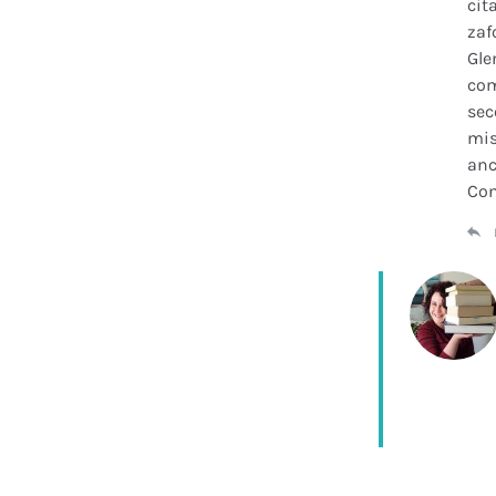
cit
zaf
Gle
com
sec
mis
anc
Con