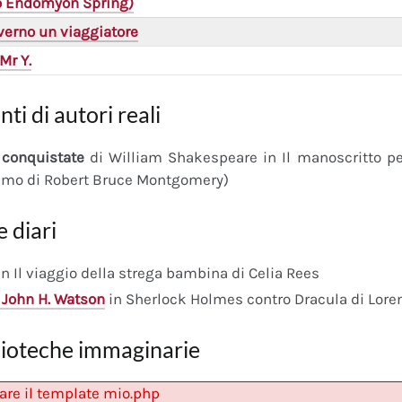
(o Endomyon Spring)
verno un viaggiatore
Mr Y.
nti di autori reali
conquistate
di William Shakespeare in Il manoscritto 
imo di Robert Bruce Montgomery)
e diari
n Il viaggio della strega bambina di Celia Rees
 John H. Watson
in Sherlock Holmes contro Dracula di Lore
lioteche immaginarie
are il template mio.php