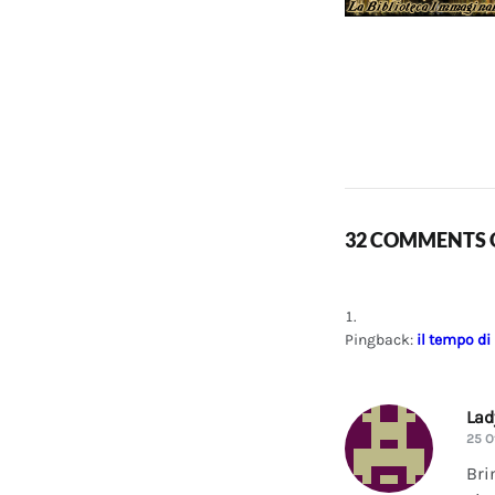
32 COMMENTS O
Pingback:
il tempo di
La
25 O
Bri