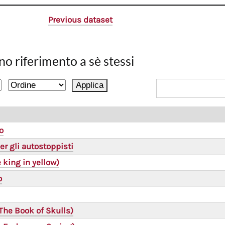
Previous dataset
no riferimento a sè stessi
o
er gli autostoppisti
he king in yellow)
o
(The Book of Skulls)