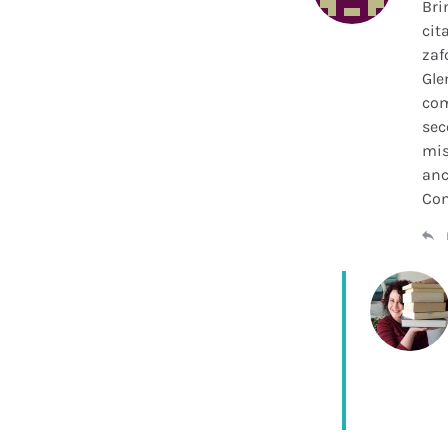
Bri
cit
zaf
Gle
com
sec
mis
anc
Con