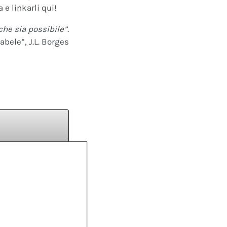
 e linkarli qui!
che sia possibile”.
abele”, J.L. Borges