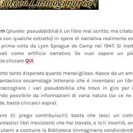
um
(plurale:
pseudobiblia
) è un libro mai scritto, ma citat
ra con qualche estratto) in opere di narrativa realmente es
a prima volta da Lyon Sprague de Camp nel 1947. Si tratt
eati come artificio narrativo. Se vuoi sapere un pò
ta cliccare
QUI
.
tto tanto disperato quanto meraviglioso. Nasce da un amor
fantastico escamotage letterario che è inventarsi un lib
raccogliere i vari pseudobiblia che trovo in giro per i
do possibile da informazioni di varia natura (se ce ne s
de, basta cliccarci sopra).
uire (ti prego contribuisci!!) basta che lasci un co
tastici libri inesistenti che hai trovato, e io li inserirò,
 Aiutami a costruire la Biblioteca Immaginaria condividendo