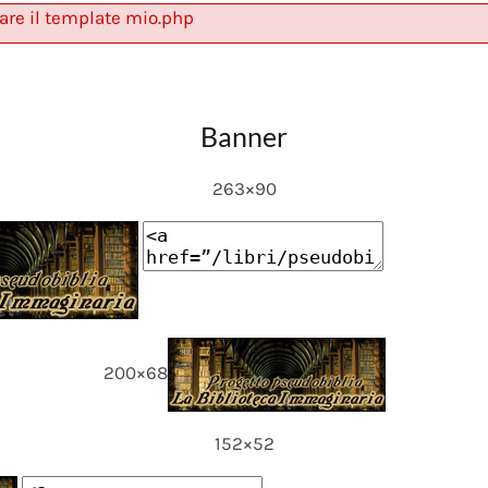
are il template mio.php
Banner
263×90
200×68
152×52