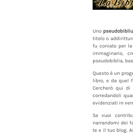
Uno
pseudobibli
titolo o addirittu
fu coniato per l
immaginario, cr
pseudobiblia, bas
Questo è un proge
libro, e da quel 
Cercherò qui di 
corredandoli quan
evidenziati in ver
Se vuoi contrib
narrandomi dei fan
te e il tuo blog.