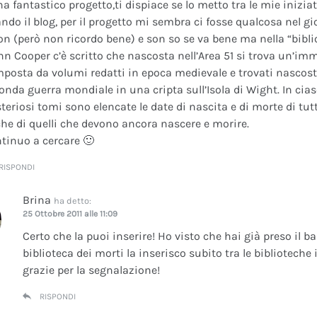
na fantastico progetto,ti dispiace se lo metto tra le mie inizi
ando il blog, per il progetto mi sembra ci fosse qualcosa nel gi
on (però non ricordo bene) e son so se va bene ma nella “bibli
nn Cooper c’è scritto che nascosta nell’Area 51 si trova un’im
posta da volumi redatti in epoca medievale e trovati nascosti 
onda guerra mondiale in una cripta sull’Isola di Wight. In cia
teriosi tomi sono elencate le date di nascita e di morte di tutt
he di quelli che devono ancora nascere e morire.
tinuo a cercare 🙂
RISPONDI
Brina
ha detto:
25 Ottobre 2011 alle 11:09
Certo che la puoi inserire! Ho visto che hai già preso il b
biblioteca dei morti la inserisco subito tra le bibliotech
grazie per la segnalazione!
RISPONDI