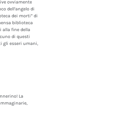
ative ovviamente
oco dell’angelo di
oteca dei morti” di
mensa biblioteca
alla fine della
scuno di questi
i gli esseri umani,
annerino! La
e immaginarie,