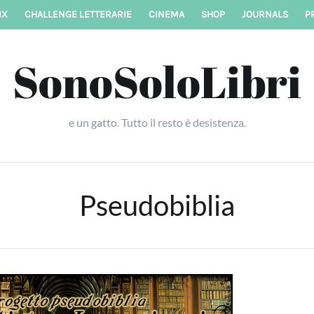
IX
CHALLENGE LETTERARIE
CINEMA
SHOP
JOURNALS
P
SonoSoloLibri
e un gatto. Tutto il resto è desistenza.
Pseudobiblia