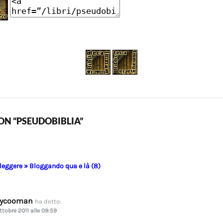
N “PSEUDOBIBLIA”
 leggere » Bloggando qua e là (8)
dycooman
ha detto:
ttobre 2011 alle 09:59