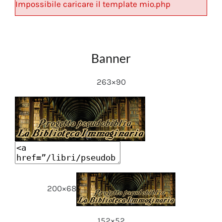
Impossibile caricare il template mio.php
Banner
263×90
200×68
152×52