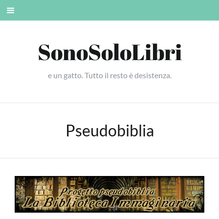
Skip
Mobile
to
menu
content
SonoSoloLibri
e un gatto. Tutto il resto è desistenza.
Pseudobiblia