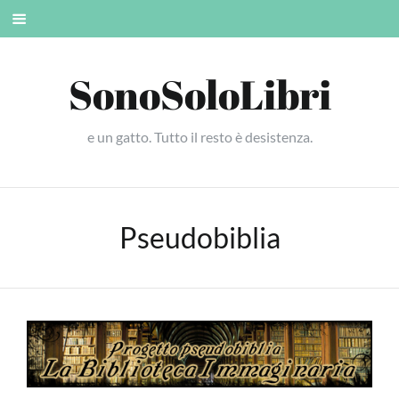
Skip
Mobile
to
menu
content
SonoSoloLibri
e un gatto. Tutto il resto è desistenza.
Pseudobiblia