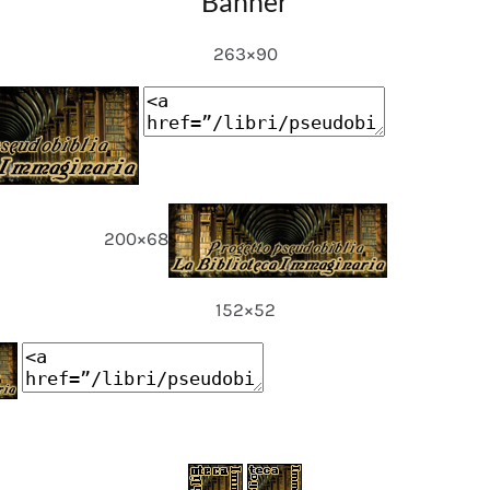
Banner
263×90
200×68
152×52