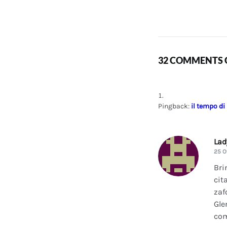
32 COMMENTS O
Pingback:
il tempo di
La
25 O
Bri
cit
zaf
Gle
com