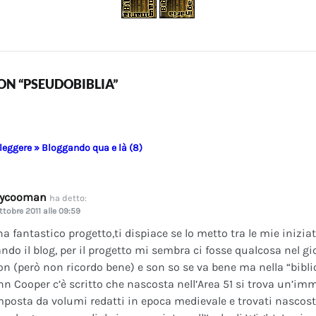
N “PSEUDOBIBLIA”
 leggere » Bloggando qua e là (8)
dycooman
ha detto:
ttobre 2011 alle 09:59
na fantastico progetto,ti dispiace se lo metto tra le mie inizi
ando il blog, per il progetto mi sembra ci fosse qualcosa nel gi
on (però non ricordo bene) e son so se va bene ma nella “bibli
nn Cooper c’è scritto che nascosta nell’Area 51 si trova un’im
posta da volumi redatti in epoca medievale e trovati nascosti 