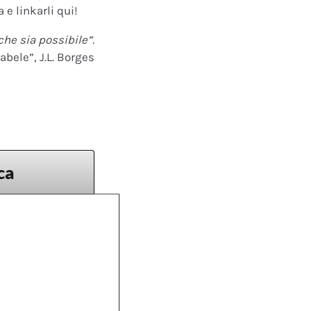
 e linkarli qui!
che sia possibile”.
abele”, J.L. Borges
ca