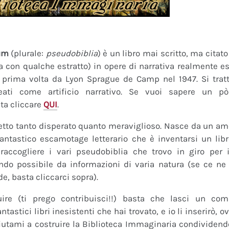
um
(plurale:
pseudobiblia
) è un libro mai scritto, ma citat
ra con qualche estratto) in opere di narrativa realmente es
a prima volta da Lyon Sprague de Camp nel 1947. Si tratt
eati come artificio narrativo. Se vuoi sapere un pò
ta cliccare
QUI
.
tto tanto disperato quanto meraviglioso. Nasce da un amor
fantastico escamotage letterario che è inventarsi un lib
raccogliere i vari pseudobiblia che trovo in giro per i
do possibile da informazioni di varia natura (se ce ne s
de, basta cliccarci sopra).
uire (ti prego contribuisci!!) basta che lasci un co
tastici libri inesistenti che hai trovato, e io li inserirò,
 Aiutami a costruire la Biblioteca Immaginaria condividendo