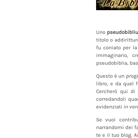
Uno
pseudobibli
titolo o addirittu
fu coniato per l
immaginario, cr
pseudobiblia, bas
Questo è un proge
libro, e da quel 
Cercherò qui di 
corredandoli quan
evidenziati in ver
Se vuoi contrib
narrandomi dei fan
te e il tuo blog.