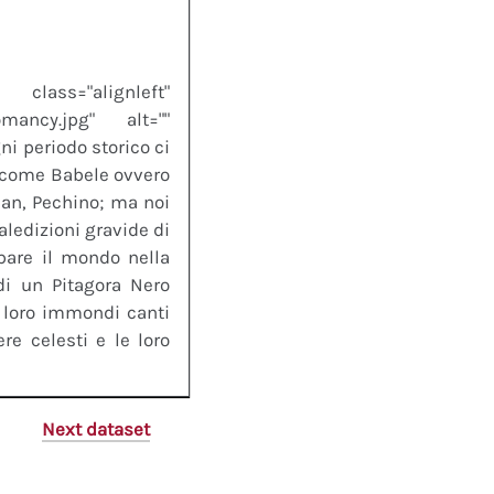
left"
somancy.jpg" alt=""
i periodo storico ci
, come Babele ovvero
lan, Pechino; ma noi
aledizioni gravide di
pare il mondo nella
di un Pitagora Nero
i loro immondi canti
re celesti e le loro
Next dataset