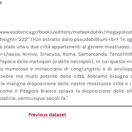
e:
mg class="align
/www.esoterica.gr/books/editors/metaekdotiki/megapoli
 height="222" />Un estratto dallo pseudobiblum:<br> "In ogn
 state una o due città appartenenti al genere mostruoso
Ur-Lhassa, Ninive, Siracusa, Roma, Samarcanda, Tenochtit
’epoca delle metropoli (o delle necropoli), in cui queste m
no numerose e minacciano di congiungersi e di avvilup
unebre ma multi potente delle città. Abbiamo bisogno 
 la maligna disposizione delle nostre mostruose città e 
ì come il Pitagora Bianco spiava la disposizione delle sfe
stalline, venticinque secoli fa."
Previous dataset