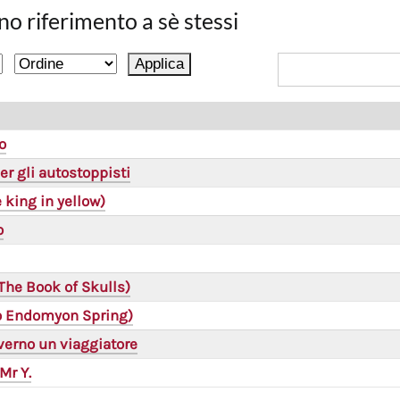
no riferimento a sè stessi
o
er gli autostoppisti
he king in yellow)
o
(The Book of Skulls)
(o Endomyon Spring)
verno un viaggiatore
Mr Y.