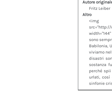
Autore original
Fritz Leiber
Altro
<i
src="http:/
width="144"
sono sempre
Babilonia, 
viviamo nell
disastri so
sostanza f
perché spii
urlati, cos
sinfonie cri