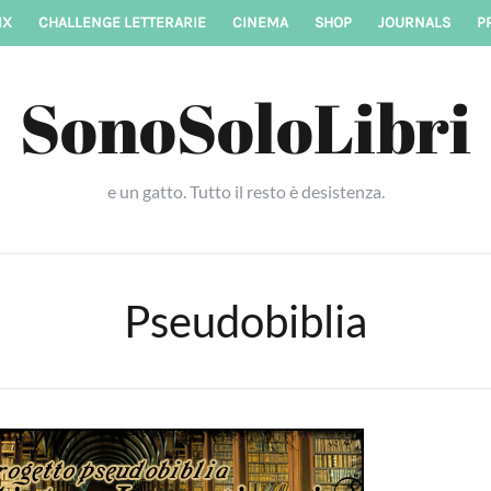
IX
CHALLENGE LETTERARIE
CINEMA
SHOP
JOURNALS
P
SonoSoloLibri
e un gatto. Tutto il resto è desistenza.
Pseudobiblia