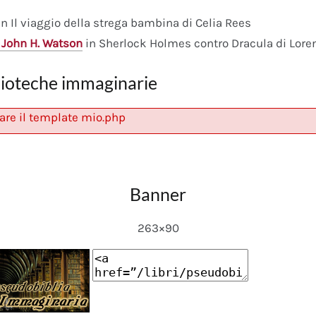
n Il viaggio della strega bambina di Celia Rees
 John H. Watson
in Sherlock Holmes contro Dracula di Lore
lioteche immaginarie
are il template mio.php
Banner
263×90