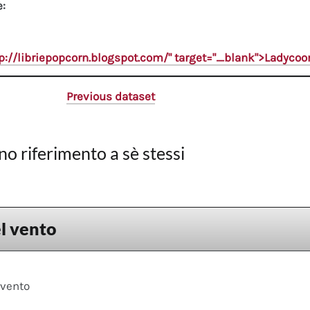
e:
tp://libriepopcorn.blogspot.com/" target="_blank">Ladyco
Previous dataset
no riferimento a sè stessi
l vento
 vento