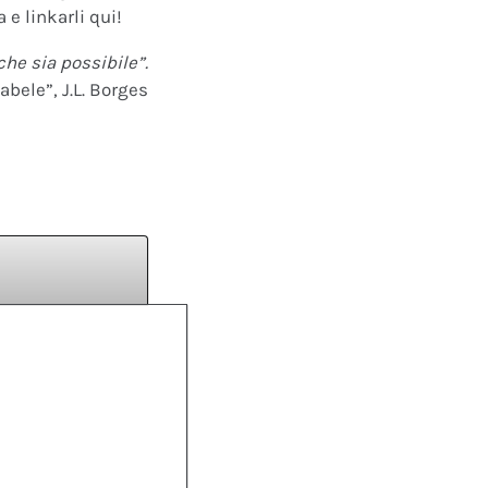
 e linkarli qui!
che sia possibile”.
abele”, J.L. Borges