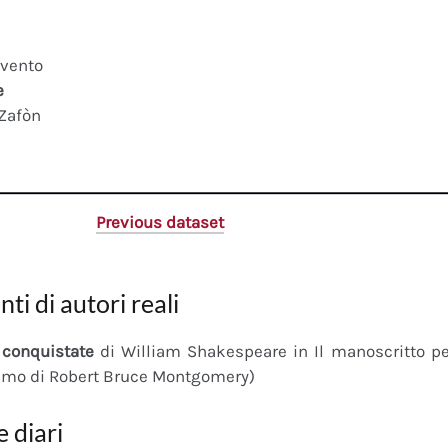
x
 vento
e
 Zafòn
Previous dataset
nti di autori reali
conquistate
di William Shakespeare in Il manoscritto 
imo di Robert Bruce Montgomery)
e diari