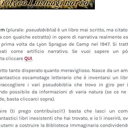
um
(plurale:
pseudobiblia
) è un libro mai scritto, ma citat
ra con qualche estratto) in opere di narrativa realmente es
a prima volta da Lyon Sprague de Camp nel 1947. Si tratt
eati come artificio narrativo. Se vuoi sapere un pò
ta cliccare
QUI
.
tto tanto disperato quanto meraviglioso. Nasce da un amor
fantastico escamotage letterario che è inventarsi un lib
raccogliere i vari pseudobiblia che trovo in giro per i
do possibile da informazioni di varia natura (se ce ne s
de, basta cliccarci sopra).
uire (ti prego contribuisci!!) basta che lasci un co
tastici libri inesistenti che hai trovato, e io li inserirò,
 Aiutami a costruire la Biblioteca Immaginaria condividendo