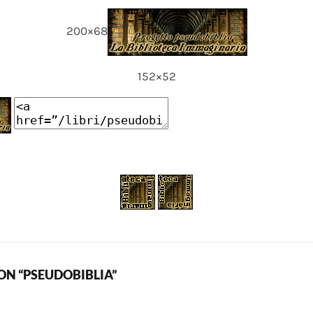
200×68
152×52
N “PSEUDOBIBLIA”