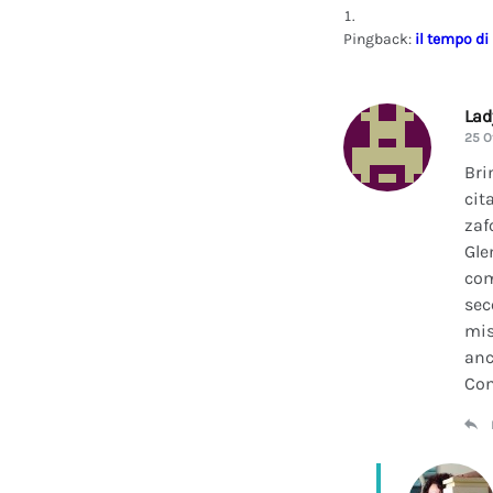
Pingback:
il tempo di
La
25 O
Bri
cit
zaf
Gle
com
sec
mis
anc
Con