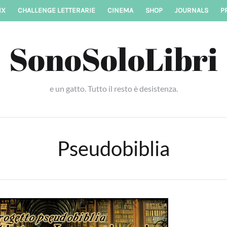
IX
CHALLENGE LETTERARIE
CINEMA
SHOP
JOURNALS
P
SonoSoloLibri
e un gatto. Tutto il resto è desistenza.
Pseudobiblia