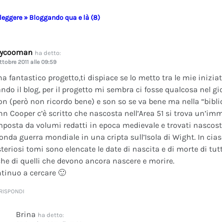
 leggere » Bloggando qua e là (8)
dycooman
ha detto:
ttobre 2011 alle 09:59
na fantastico progetto,ti dispiace se lo metto tra le mie inizi
ando il blog, per il progetto mi sembra ci fosse qualcosa nel gi
on (però non ricordo bene) e son so se va bene ma nella “bibli
nn Cooper c’è scritto che nascosta nell’Area 51 si trova un’im
posta da volumi redatti in epoca medievale e trovati nascosti 
onda guerra mondiale in una cripta sull’Isola di Wight. In cia
teriosi tomi sono elencate le date di nascita e di morte di tutt
he di quelli che devono ancora nascere e morire.
tinuo a cercare 🙂
RISPONDI
Brina
ha detto: