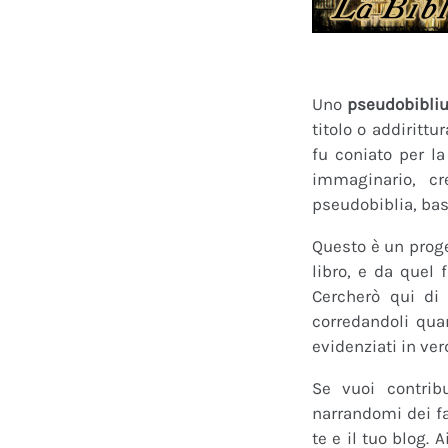
Uno
pseudobibli
titolo o addirittu
fu coniato per l
immaginario, cr
pseudobiblia, bas
Questo è un proge
libro, e da quel 
Cercherò qui di 
corredandoli quan
evidenziati in ver
Se vuoi contrib
narrandomi dei fan
te e il tuo blog.