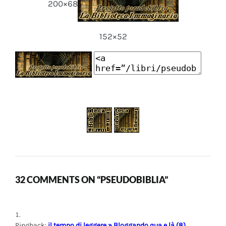
200×68
152×52
32 COMMENTS ON “PSEUDOBIBLIA”
Pingback:
il tempo di leggere » Bloggando qua e là (8)