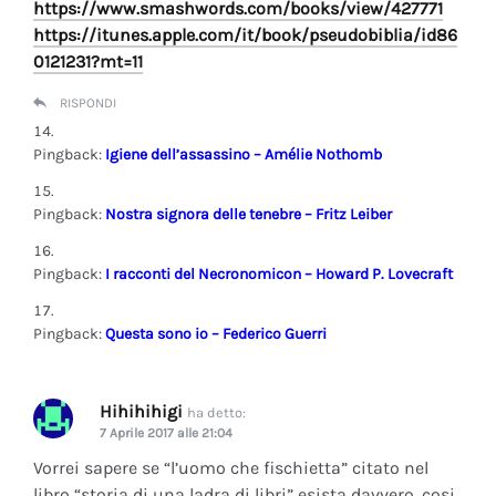
https://www.smashwords.com/books/view/427771
https://itunes.apple.com/it/book/pseudobiblia/id86
0121231?mt=11
RISPONDI
Pingback:
Igiene dell’assassino – Amélie Nothomb
Pingback:
Nostra signora delle tenebre – Fritz Leiber
Pingback:
I racconti del Necronomicon – Howard P. Lovecraft
Pingback:
Questa sono io – Federico Guerri
Hihihihigi
ha detto:
7 Aprile 2017 alle 21:04
Vorrei sapere se “l’uomo che fischietta” citato nel
libro “storia di una ladra di libri” esista davvero, cosi