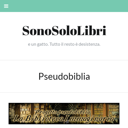
Skip
Mobile
to
menu
content
SonoSoloLibri
e un gatto. Tutto il resto è desistenza.
Pseudobiblia