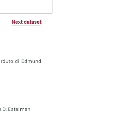
Next dataset
perduto di Edmund
n D. Estelman