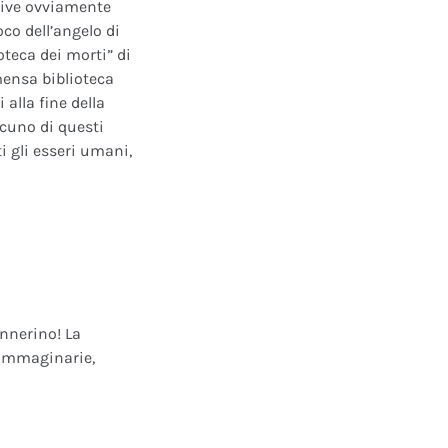
ative ovviamente
oco dell’angelo di
oteca dei morti” di
mensa biblioteca
alla fine della
scuno di questi
i gli esseri umani,
annerino! La
e immaginarie,