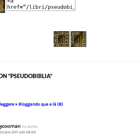
N “PSEUDOBIBLIA”
 leggere » Bloggando qua e là (8)
dycooman
ha detto:
ttobre 2011 alle 09:59