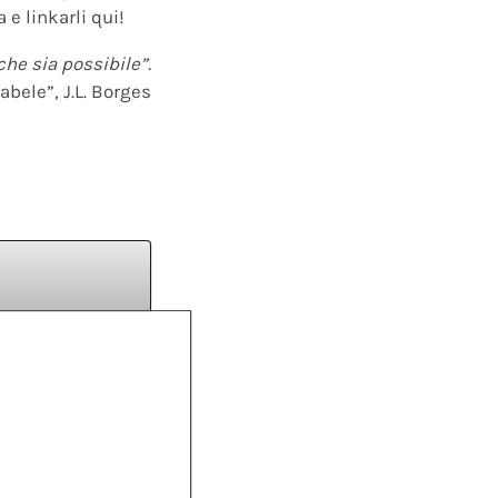
 e linkarli qui!
che sia possibile”.
abele”, J.L. Borges