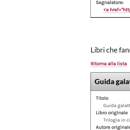
Segnalatore:
<a href="ht
Libri che fan
Ritorna alla lista
Guida galat
Titolo
Guida galatt
Libro originale
Trilogia in 
Autore original