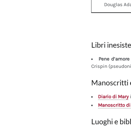
Douglas A
Libri inesiste
Pene d’amore 
Crispin (pseudon
Manoscritti 
Diario
di Mary
i
Manoscritto
di
Luoghi e bib