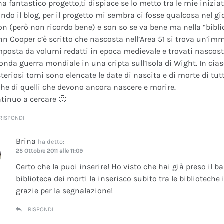
na fantastico progetto,ti dispiace se lo metto tra le mie inizi
ando il blog, per il progetto mi sembra ci fosse qualcosa nel gi
on (però non ricordo bene) e son so se va bene ma nella “bibli
nn Cooper c’è scritto che nascosta nell’Area 51 si trova un’im
posta da volumi redatti in epoca medievale e trovati nascosti 
onda guerra mondiale in una cripta sull’Isola di Wight. In cia
teriosi tomi sono elencate le date di nascita e di morte di tutt
he di quelli che devono ancora nascere e morire.
tinuo a cercare 🙂
RISPONDI
Brina
ha detto:
25 Ottobre 2011 alle 11:09
Certo che la puoi inserire! Ho visto che hai già preso il b
biblioteca dei morti la inserisco subito tra le bibliotech
grazie per la segnalazione!
RISPONDI