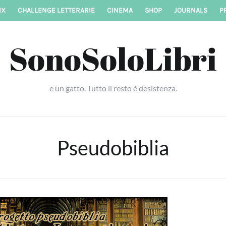
IX
CHALLENGE LETTERARIE
CINEMA
SHOP
JOURNALS
P
SonoSoloLibri
e un gatto. Tutto il resto è desistenza.
Pseudobiblia