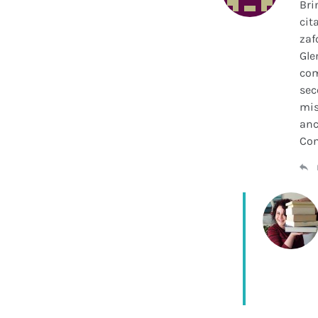
Bri
cit
zaf
Gle
com
sec
mis
anc
Con