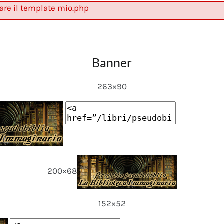
are il template mio.php
Banner
263×90
200×68
152×52