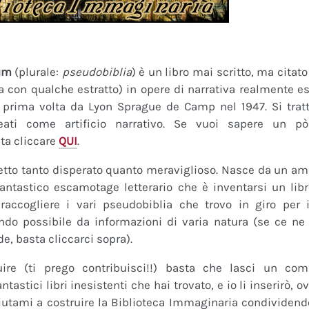
um
(plurale:
pseudobiblia
) è un libro mai scritto, ma citat
ra con qualche estratto) in opere di narrativa realmente es
a prima volta da Lyon Sprague de Camp nel 1947. Si tratt
eati come artificio narrativo. Se vuoi sapere un pò
ta cliccare
QUI
.
tto tanto disperato quanto meraviglioso. Nasce da un amor
fantastico escamotage letterario che è inventarsi un lib
raccogliere i vari pseudobiblia che trovo in giro per i
do possibile da informazioni di varia natura (se ce ne s
de, basta cliccarci sopra).
uire (ti prego contribuisci!!) basta che lasci un co
tastici libri inesistenti che hai trovato, e io li inserirò,
 Aiutami a costruire la Biblioteca Immaginaria condividendo