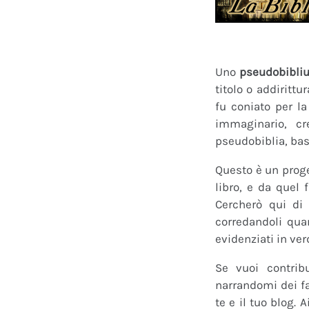
Uno
pseudobibli
titolo o addirittu
fu coniato per l
immaginario, cr
pseudobiblia, bas
Questo è un proge
libro, e da quel 
Cercherò qui di 
corredandoli quan
evidenziati in ver
Se vuoi contrib
narrandomi dei fan
te e il tuo blog.