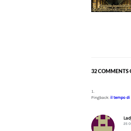
32 COMMENTS O
Pingback:
il tempo di
La
25 O