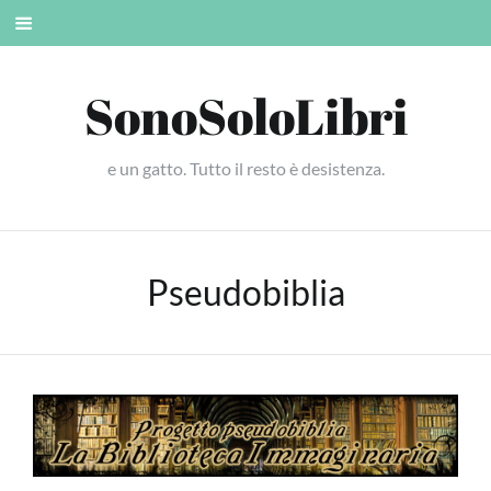
Skip
Mobile
to
menu
content
SonoSoloLibri
e un gatto. Tutto il resto è desistenza.
Pseudobiblia