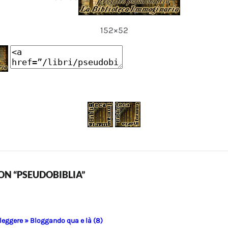
152×52
N “PSEUDOBIBLIA”
 leggere » Bloggando qua e là (8)