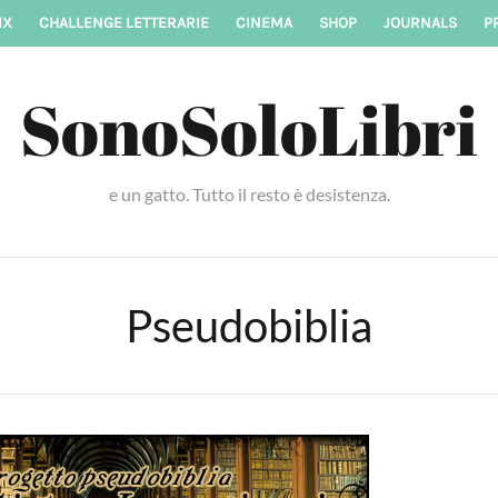
IX
CHALLENGE LETTERARIE
CINEMA
SHOP
JOURNALS
P
SonoSoloLibri
e un gatto. Tutto il resto è desistenza.
Pseudobiblia