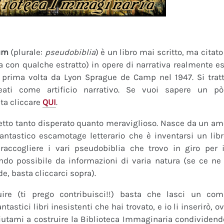
um
(plurale:
pseudobiblia
) è un libro mai scritto, ma citat
ra con qualche estratto) in opere di narrativa realmente es
a prima volta da Lyon Sprague de Camp nel 1947. Si tratt
eati come artificio narrativo. Se vuoi sapere un pò
ta cliccare
QUI
.
tto tanto disperato quanto meraviglioso. Nasce da un amor
fantastico escamotage letterario che è inventarsi un lib
raccogliere i vari pseudobiblia che trovo in giro per i
do possibile da informazioni di varia natura (se ce ne s
de, basta cliccarci sopra).
uire (ti prego contribuisci!!) basta che lasci un co
tastici libri inesistenti che hai trovato, e io li inserirò,
 Aiutami a costruire la Biblioteca Immaginaria condividendo