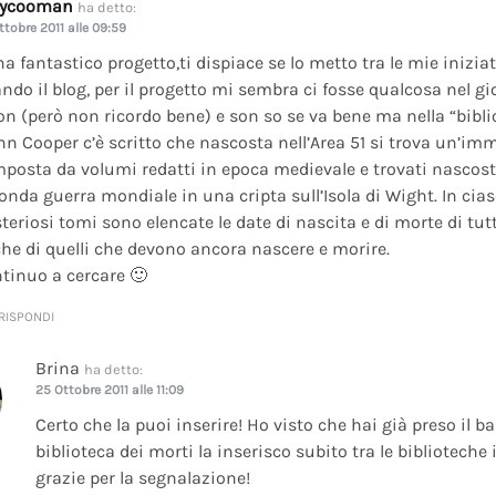
dycooman
ha detto:
ttobre 2011 alle 09:59
na fantastico progetto,ti dispiace se lo metto tra le mie inizi
ando il blog, per il progetto mi sembra ci fosse qualcosa nel gi
on (però non ricordo bene) e son so se va bene ma nella “bibli
nn Cooper c’è scritto che nascosta nell’Area 51 si trova un’im
posta da volumi redatti in epoca medievale e trovati nascosti 
onda guerra mondiale in una cripta sull’Isola di Wight. In cia
teriosi tomi sono elencate le date di nascita e di morte di tutt
he di quelli che devono ancora nascere e morire.
tinuo a cercare 🙂
RISPONDI
Brina
ha detto:
25 Ottobre 2011 alle 11:09
Certo che la puoi inserire! Ho visto che hai già preso il b
biblioteca dei morti la inserisco subito tra le bibliotech
grazie per la segnalazione!