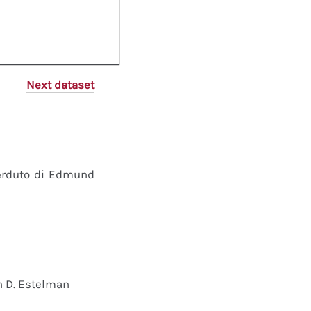
Next dataset
perduto di Edmund
n D. Estelman