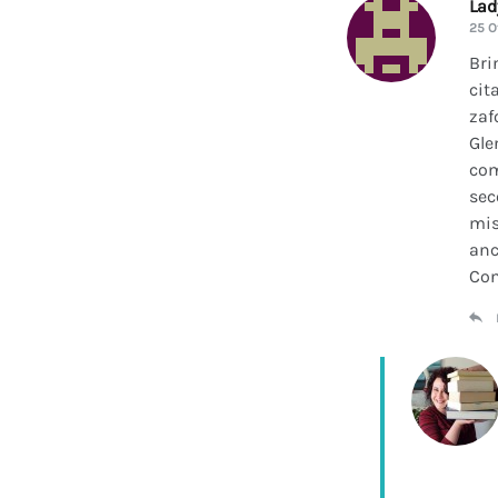
La
25 O
Bri
cit
zaf
Gle
com
sec
mis
anc
Con