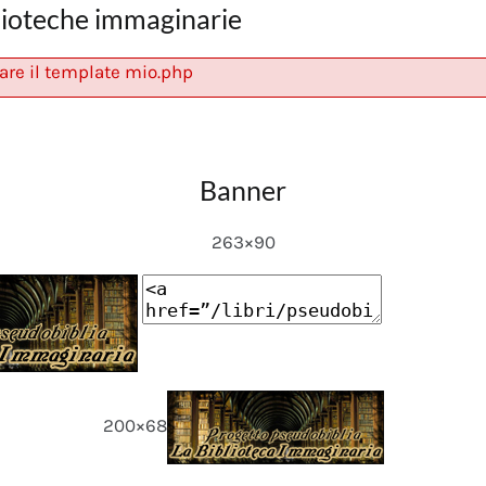
lioteche immaginarie
are il template mio.php
Banner
263×90
200×68