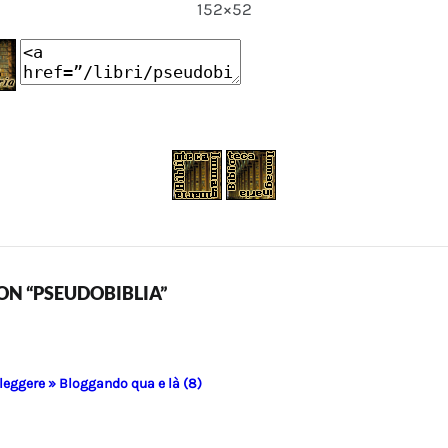
152×52
N “PSEUDOBIBLIA”
 leggere » Bloggando qua e là (8)