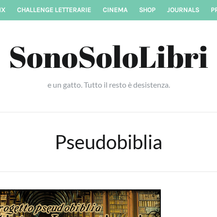
IX
CHALLENGE LETTERARIE
CINEMA
SHOP
JOURNALS
P
SonoSoloLibri
e un gatto. Tutto il resto è desistenza.
Pseudobiblia