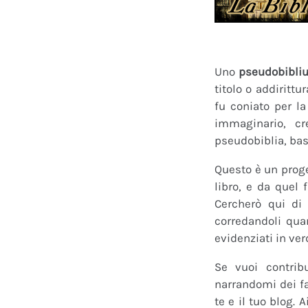
Uno
pseudobibli
titolo o addirittu
fu coniato per l
immaginario, cr
pseudobiblia, bas
Questo è un proge
libro, e da quel 
Cercherò qui di 
corredandoli quan
evidenziati in ver
Se vuoi contrib
narrandomi dei fan
te e il tuo blog.