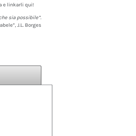
 e linkarli qui!
che sia possibile”.
abele”, J.L. Borges