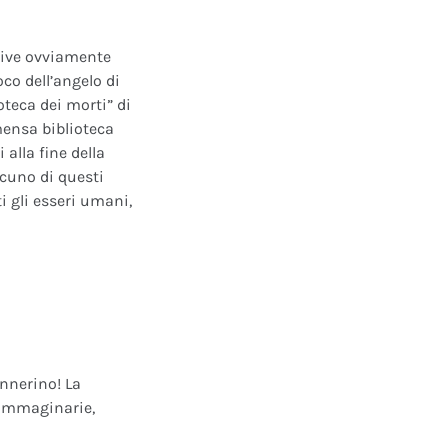
ative ovviamente
oco dell’angelo di
oteca dei morti” di
mensa biblioteca
alla fine della
scuno di questi
i gli esseri umani,
annerino! La
e immaginarie,