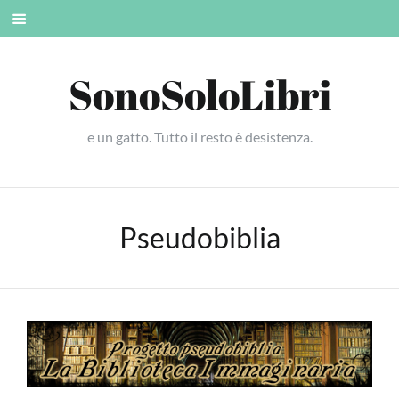
Skip
Mobile
to
menu
content
SonoSoloLibri
e un gatto. Tutto il resto è desistenza.
Pseudobiblia