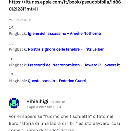
https://itunes.apple.com/it/book/pseudobiblia/id86
0121231?mt=11
RISPONDI
Pingback:
Igiene dell’assassino – Amélie Nothomb
Pingback:
Nostra signora delle tenebre – Fritz Leiber
Pingback:
I racconti del Necronomicon – Howard P. Lovecraft
Pingback:
Questa sono io – Federico Guerri
Hihihihigi
ha detto:
7 Aprile 2017 alle 21:04
Vorrei sapere se “l’uomo che fischietta” citato nel
libro “storia di una ladra di libri” esista davvero, cosi
come “l’uomo di fango”, grazie