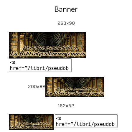
Banner
263×90
200×68
152×52