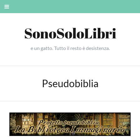
Skip
Mobile
to
menu
content
SonoSoloLibri
e un gatto. Tutto il resto è desistenza.
Pseudobiblia