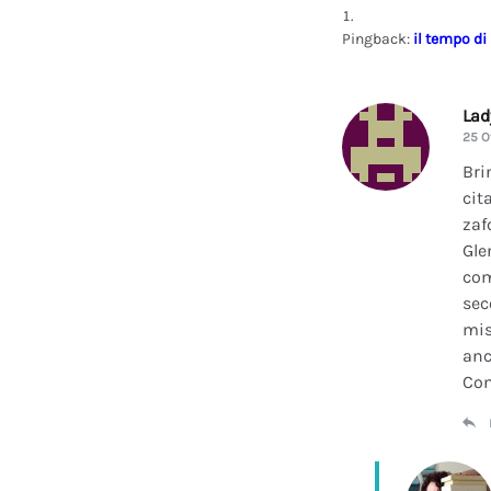
Pingback:
il tempo di
La
25 O
Bri
cit
zaf
Gle
com
sec
mis
anc
Con