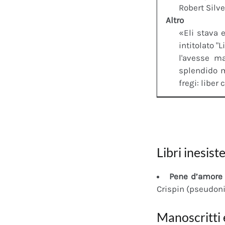
Robert Silv
Altro
«Eli stava e
intitolato 
l'avesse m
splendido m
fregi: liber 
Libri inesiste
Pene d’amore 
Crispin (pseudon
Manoscritti 