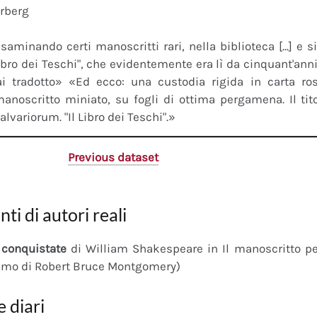
erberg
saminando certi manoscritti rari, nella biblioteca [...] e 
"Libro dei Teschi", che evidentemente era lì da cinquant'an
ai tradotto» «Ed ecco: una custodia rigida in carta r
anoscritto miniato, su fogli di ottima pergamena. Il tito
calvariorum. "Il Libro dei Teschi".»
Previous dataset
nti di autori reali
conquistate
di William Shakespeare in Il manoscritto 
imo di Robert Bruce Montgomery)
e diari