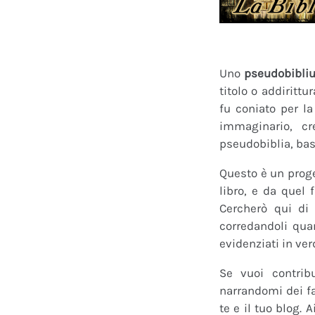
Uno
pseudobibli
titolo o addirittu
fu coniato per l
immaginario, cr
pseudobiblia, bas
Questo è un proge
libro, e da quel 
Cercherò qui di 
corredandoli quan
evidenziati in ver
Se vuoi contrib
narrandomi dei fan
te e il tuo blog.