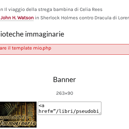
n Il viaggio della strega bambina di Celia Rees
 John H. Watson
in Sherlock Holmes contro Dracula di Lore
lioteche immaginarie
are il template mio.php
Banner
263×90