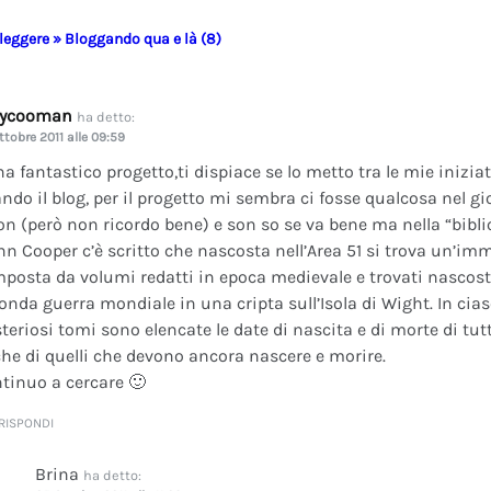
 leggere » Bloggando qua e là (8)
dycooman
ha detto:
ttobre 2011 alle 09:59
na fantastico progetto,ti dispiace se lo metto tra le mie inizi
ando il blog, per il progetto mi sembra ci fosse qualcosa nel gi
on (però non ricordo bene) e son so se va bene ma nella “bibli
nn Cooper c’è scritto che nascosta nell’Area 51 si trova un’im
posta da volumi redatti in epoca medievale e trovati nascosti 
onda guerra mondiale in una cripta sull’Isola di Wight. In cia
teriosi tomi sono elencate le date di nascita e di morte di tutt
he di quelli che devono ancora nascere e morire.
tinuo a cercare 🙂
RISPONDI
Brina
ha detto: