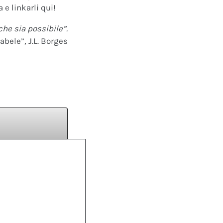
 e linkarli qui!
che sia possibile”.
abele”, J.L. Borges