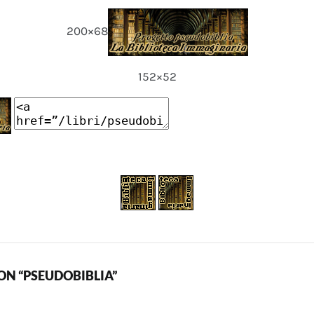
200×68
152×52
N “PSEUDOBIBLIA”