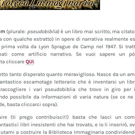
um
(plurale:
pseudobiblia
) è un libro mai scritto, ma citat
ra con qualche estratto) in opere di narrativa realmente es
a prima volta da Lyon Sprague de Camp nel 1947. Si tratt
eati come artificio narrativo. Se vuoi sapere un pò
ta cliccare
QUI
.
tto tanto disperato quanto meraviglioso. Nasce da un amor
fantastico escamotage letterario che è inventarsi un lib
raccogliere i vari pseudobiblia che trovo in giro per i
do possibile da informazioni di varia natura (se ce ne s
de, basta cliccarci sopra).
uire (ti prego contribuisci!!) basta che lasci un co
tastici libri inesistenti che hai trovato, e io li inserirò,
 Aiutami a costruire la Biblioteca Immaginaria condividendo