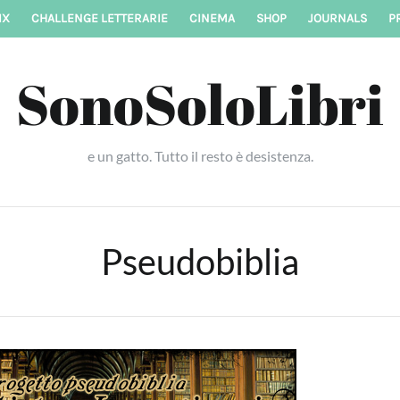
IX
CHALLENGE LETTERARIE
CINEMA
SHOP
JOURNALS
P
SonoSoloLibri
e un gatto. Tutto il resto è desistenza.
Pseudobiblia