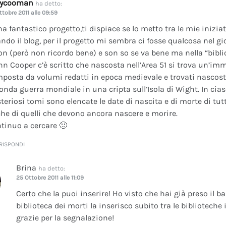
dycooman
ha detto:
ttobre 2011 alle 09:59
na fantastico progetto,ti dispiace se lo metto tra le mie inizi
ando il blog, per il progetto mi sembra ci fosse qualcosa nel gi
on (però non ricordo bene) e son so se va bene ma nella “bibli
nn Cooper c’è scritto che nascosta nell’Area 51 si trova un’im
posta da volumi redatti in epoca medievale e trovati nascosti 
onda guerra mondiale in una cripta sull’Isola di Wight. In cia
teriosi tomi sono elencate le date di nascita e di morte di tutt
he di quelli che devono ancora nascere e morire.
tinuo a cercare 🙂
RISPONDI
Brina
ha detto:
25 Ottobre 2011 alle 11:09
Certo che la puoi inserire! Ho visto che hai già preso il b
biblioteca dei morti la inserisco subito tra le bibliotech
grazie per la segnalazione!