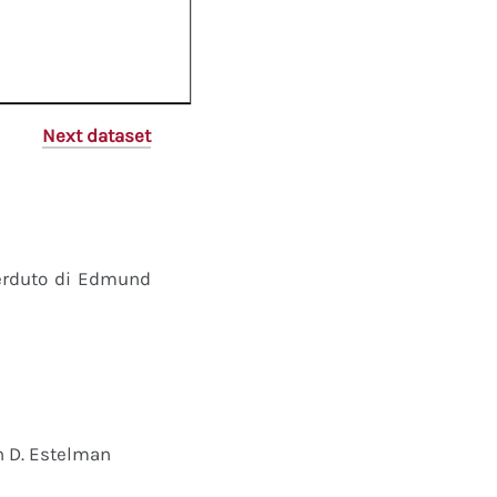
Next dataset
perduto di Edmund
n D. Estelman