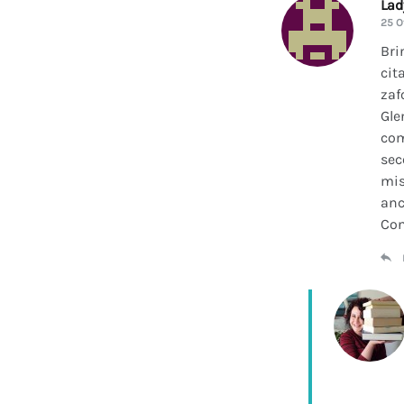
La
25 O
Bri
cit
zaf
Gle
com
sec
mis
anc
Con