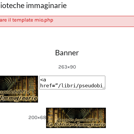
lioteche immaginarie
are il template mio.php
Banner
263×90
200×68