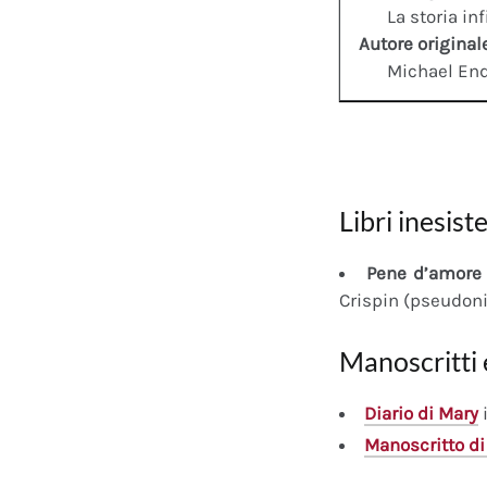
La storia inf
Autore original
Michael En
Libri inesiste
Pene d’amore 
Crispin (pseudon
Manoscritti 
Diario
di Mary
i
Manoscritto
di