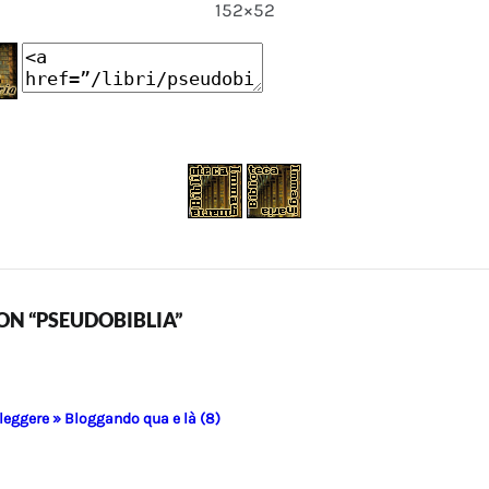
152×52
N “PSEUDOBIBLIA”
 leggere » Bloggando qua e là (8)