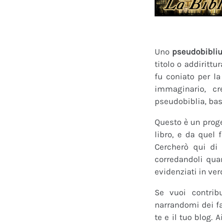
Uno
pseudobibli
titolo o addirittu
fu coniato per l
immaginario, cr
pseudobiblia, bas
Questo è un proge
libro, e da quel 
Cercherò qui di 
corredandoli quan
evidenziati in ver
Se vuoi contrib
narrandomi dei fan
te e il tuo blog.