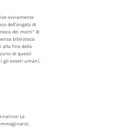
ative ovviamente
oco dell’angelo di
oteca dei morti” di
mensa biblioteca
alla fine della
scuno di questi
i gli esseri umani,
annerino! La
e immaginarie,