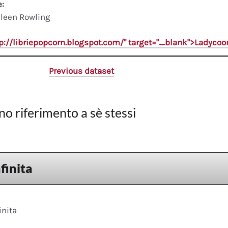
e:
leen Rowling
tp://libriepopcorn.blogspot.com/" target="_blank">Ladyco
Previous dataset
no riferimento a sè stessi
nfinita
inita