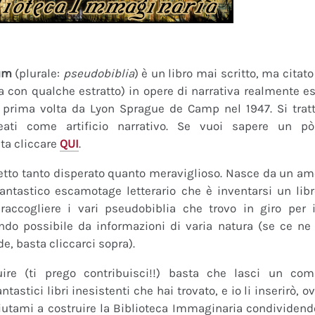
um
(plurale:
pseudobiblia
) è un libro mai scritto, ma citat
ra con qualche estratto) in opere di narrativa realmente es
a prima volta da Lyon Sprague de Camp nel 1947. Si tratt
eati come artificio narrativo. Se vuoi sapere un pò
ta cliccare
QUI
.
tto tanto disperato quanto meraviglioso. Nasce da un amor
fantastico escamotage letterario che è inventarsi un lib
raccogliere i vari pseudobiblia che trovo in giro per i
do possibile da informazioni di varia natura (se ce ne s
de, basta cliccarci sopra).
uire (ti prego contribuisci!!) basta che lasci un co
tastici libri inesistenti che hai trovato, e io li inserirò,
 Aiutami a costruire la Biblioteca Immaginaria condividendo