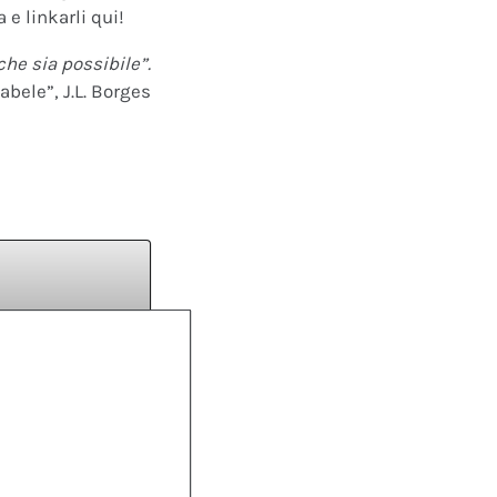
 e linkarli qui!
che sia possibile”.
abele”, J.L. Borges