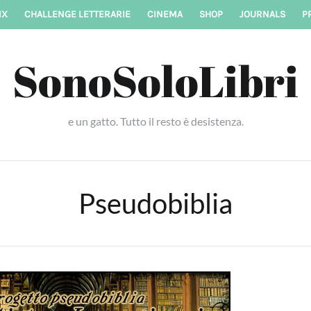
IX
CHALLENGE LETTERARIE
CINEMA
SHOP
JOURNALS
P
SonoSoloLibri
e un gatto. Tutto il resto è desistenza.
Pseudobiblia