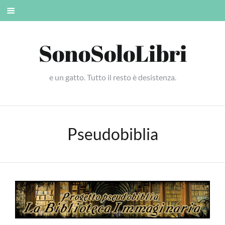
Skip
Mobile
to
menu
content
SonoSoloLibri
e un gatto. Tutto il resto è desistenza.
Pseudobiblia