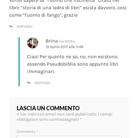
Vorrei sapere se “l’uomo che fischietta” citato nel
libro “storia di una ladra di libri” esista davvero, cosi
come “l’uomo di fango”, grazie
RISPONDI
Brina
ha detto:
19 Aprile 2017 alle 11:48
Ciao! Per quanto ne so, no, non esistono.
essendo Pseudobiblia sono appunto libri
immaginari.
RISPONDI
LASCIA UN COMMENTO
Il tuo indirizzo email non sarà pubblicato.
I campi
obbligatori sono contrassegnati
*
Commento
*