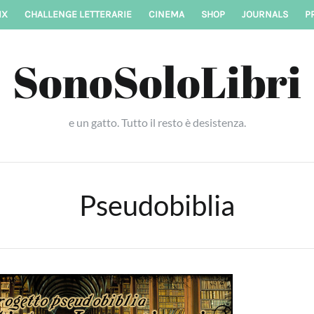
IX
CHALLENGE LETTERARIE
CINEMA
SHOP
JOURNALS
P
SonoSoloLibri
e un gatto. Tutto il resto è desistenza.
Pseudobiblia