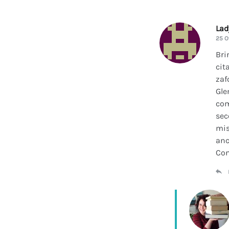
La
25 O
Bri
cit
zaf
Gle
com
sec
mis
anc
Con