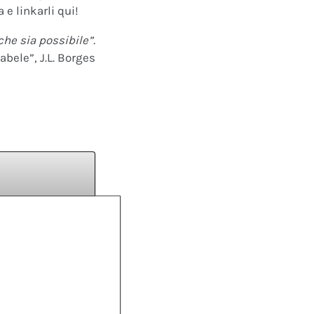
 e linkarli qui!
che sia possibile”.
abele”, J.L. Borges