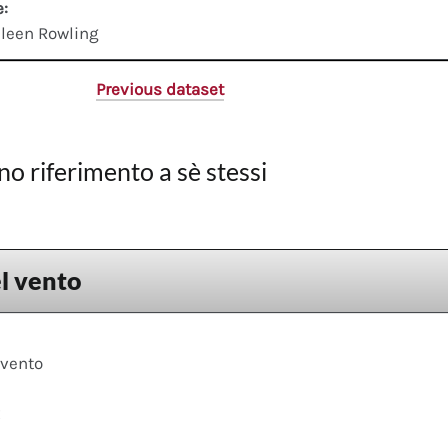
e:
leen Rowling
Previous dataset
no riferimento a sè stessi
l vento
 vento
x