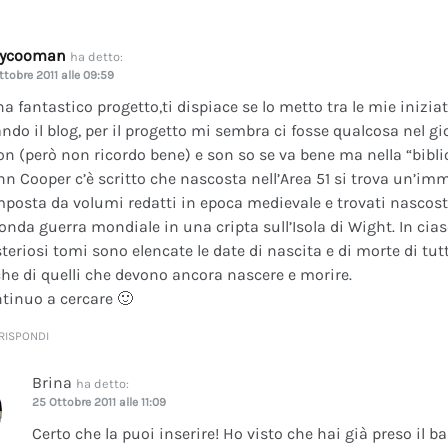
dycooman
ha detto:
ttobre 2011 alle 09:59
na fantastico progetto,ti dispiace se lo metto tra le mie inizi
ando il blog, per il progetto mi sembra ci fosse qualcosa nel gi
on (però non ricordo bene) e son so se va bene ma nella “bibli
nn Cooper c’è scritto che nascosta nell’Area 51 si trova un’im
posta da volumi redatti in epoca medievale e trovati nascosti 
onda guerra mondiale in una cripta sull’Isola di Wight. In cia
teriosi tomi sono elencate le date di nascita e di morte di tutt
he di quelli che devono ancora nascere e morire.
tinuo a cercare 🙂
RISPONDI
Brina
ha detto:
25 Ottobre 2011 alle 11:09
Certo che la puoi inserire! Ho visto che hai già preso il b