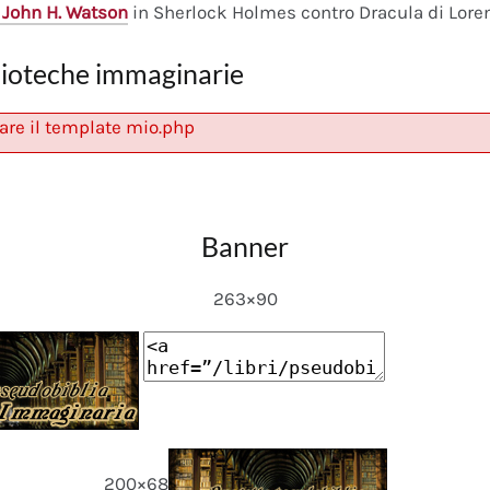
 John H. Watson
in Sherlock Holmes contro Dracula di Lore
lioteche immaginarie
are il template mio.php
Banner
263×90
200×68