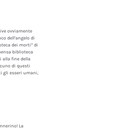
ative ovviamente
oco dell’angelo di
oteca dei morti” di
mensa biblioteca
alla fine della
scuno di questi
i gli esseri umani,
annerino! La