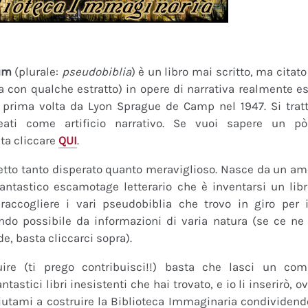
um
(plurale:
pseudobiblia
) è un libro mai scritto, ma citat
ra con qualche estratto) in opere di narrativa realmente es
a prima volta da Lyon Sprague de Camp nel 1947. Si tratt
eati come artificio narrativo. Se vuoi sapere un pò
ta cliccare
QUI
.
tto tanto disperato quanto meraviglioso. Nasce da un amor
fantastico escamotage letterario che è inventarsi un lib
raccogliere i vari pseudobiblia che trovo in giro per i
do possibile da informazioni di varia natura (se ce ne s
de, basta cliccarci sopra).
uire (ti prego contribuisci!!) basta che lasci un co
tastici libri inesistenti che hai trovato, e io li inserirò,
 Aiutami a costruire la Biblioteca Immaginaria condividendo