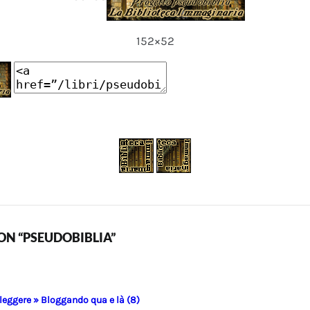
152×52
N “PSEUDOBIBLIA”
 leggere » Bloggando qua e là (8)