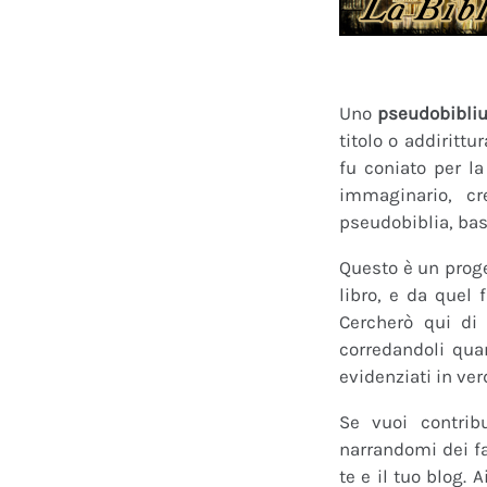
Uno
pseudobibli
titolo o addirittu
fu coniato per l
immaginario, cr
pseudobiblia, bas
Questo è un proge
libro, e da quel 
Cercherò qui di 
corredandoli quan
evidenziati in ver
Se vuoi contrib
narrandomi dei fan
te e il tuo blog.