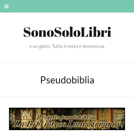
Skip
Mobile
to
menu
content
SonoSoloLibri
e un gatto. Tutto il resto è desistenza.
Pseudobiblia