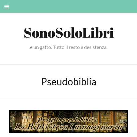
Skip
Mobile
to
menu
content
SonoSoloLibri
e un gatto. Tutto il resto è desistenza.
Pseudobiblia