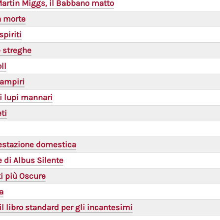
Martin Miggs, il Babbano matto
a morte
spiriti
e streghe
ll
vampiri
i lupi mannari
ti
festazione domestica
 di Albus Silente
ti più Oscure
a
l libro standard per gli incantesimi