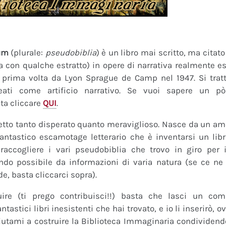
um
(plurale:
pseudobiblia
) è un libro mai scritto, ma citat
ra con qualche estratto) in opere di narrativa realmente es
a prima volta da Lyon Sprague de Camp nel 1947. Si tratt
eati come artificio narrativo. Se vuoi sapere un pò
ta cliccare
QUI
.
tto tanto disperato quanto meraviglioso. Nasce da un amor
fantastico escamotage letterario che è inventarsi un lib
raccogliere i vari pseudobiblia che trovo in giro per i
do possibile da informazioni di varia natura (se ce ne s
de, basta cliccarci sopra).
uire (ti prego contribuisci!!) basta che lasci un co
tastici libri inesistenti che hai trovato, e io li inserirò,
 Aiutami a costruire la Biblioteca Immaginaria condividendo