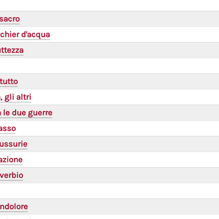
sacro
chier d'acqua
uttezza
tutto
 gli altri
a le due guerre
asso
lussurie
azione
verbio
indolore