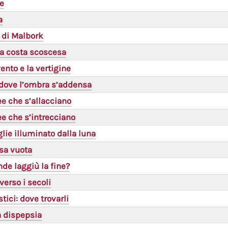
le
a
o di Malbork
a costa scoscesa
ento e la vertigine
dove l’ombra s’addensa
nee che s’allacciano
nee che s’intrecciano
glie illuminato dalla luna
ssa vuota
nde laggiù la fine?
verso i secoli
tici: dove trovarli
a dispepsia