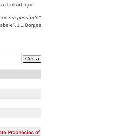
 e linkarli qui!
che sia possibile”.
abele”, J.L. Borges
ate Prophecies of