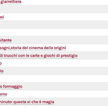
 giarrettiera
asi
itante
sogni,storia del cinema delle origini
i trucchi con le carte e giochi di prestigio
o
lo
ro formaggio
orno
minuto: questa si che è magia