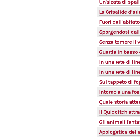
Un'alzata di spal
La Crisalide d’ari
Fuori dall’abitat
Sporgendosi dall
Senza temere il v
Guarda in basso 
In una rete di li
In una rete di li
Sul tappeto di fo
Intorno a una fo
Quale storia atte
Il Quidditch attra
Gli animali fantas
Apologetica dell