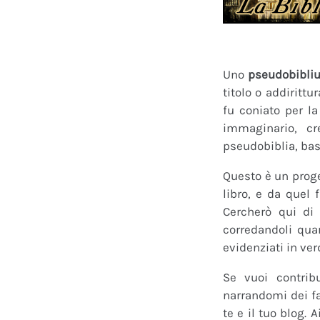
Uno
pseudobibli
titolo o addirittu
fu coniato per l
immaginario, cr
pseudobiblia, bas
Questo è un proge
libro, e da quel 
Cercherò qui di 
corredandoli quan
evidenziati in ver
Se vuoi contrib
narrandomi dei fan
te e il tuo blog.