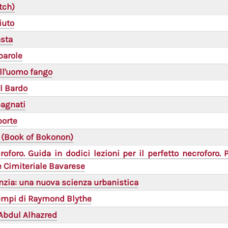
tch)
iuto
asta
 parole
ell'uomo fango
il Bardo
bagnati
porte
 (Book of Bokonon)
oforo. Guida in dodici lezioni per il perfetto necroforo. 
e Cimiteriale Bavarese
zia: una nuova scienza urbanistica
empi di Raymond Blythe
Abdul Alhazred