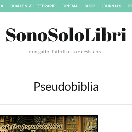
IX
CHALLENGE LETTERARIE
CINEMA
SHOP
JOURNALS
P
SonoSoloLibri
e un gatto. Tutto il resto è desistenza.
Pseudobiblia