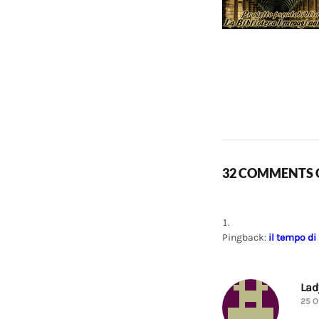
32 COMMENTS O
Pingback:
il tempo di
La
25 O