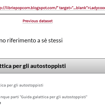
tp://libriepopcorn.blogspot.com/" target="_blank">Ladyco
Previous dataset
no riferimento a sè stessi
tica per gli autostoppisti
ica per gli autostoppisti
cinque parti "Guida galattica per gli autostoppisti"
e