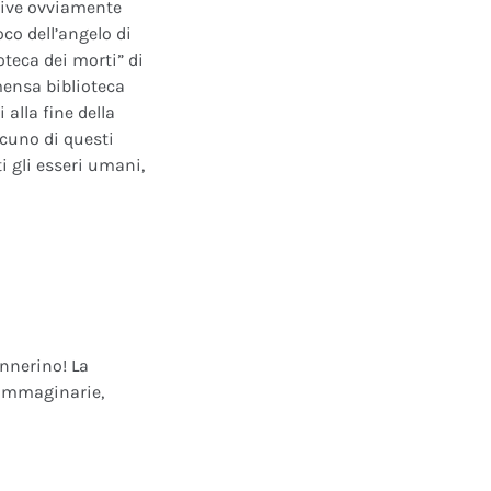
ative ovviamente
oco dell’angelo di
oteca dei morti” di
mensa biblioteca
alla fine della
scuno di questi
i gli esseri umani,
annerino! La
e immaginarie,