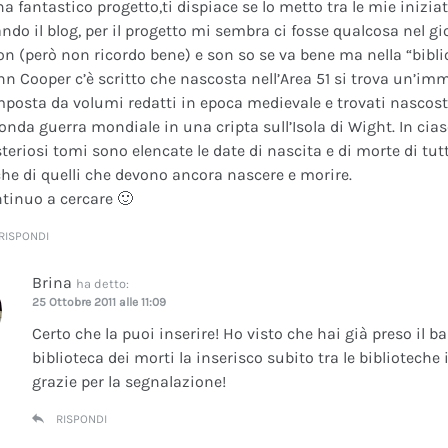
na fantastico progetto,ti dispiace se lo metto tra le mie inizi
ando il blog, per il progetto mi sembra ci fosse qualcosa nel gi
on (però non ricordo bene) e son so se va bene ma nella “bibli
nn Cooper c’è scritto che nascosta nell’Area 51 si trova un’im
posta da volumi redatti in epoca medievale e trovati nascosti 
onda guerra mondiale in una cripta sull’Isola di Wight. In cia
teriosi tomi sono elencate le date di nascita e di morte di tutt
he di quelli che devono ancora nascere e morire.
tinuo a cercare 🙂
RISPONDI
Brina
ha detto:
25 Ottobre 2011 alle 11:09
Certo che la puoi inserire! Ho visto che hai già preso il b
biblioteca dei morti la inserisco subito tra le bibliotech
grazie per la segnalazione!
RISPONDI