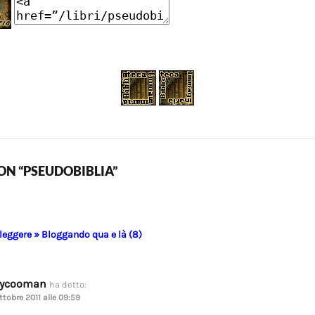
N “PSEUDOBIBLIA”
 leggere » Bloggando qua e là (8)
dycooman
ha detto:
ttobre 2011 alle 09:59