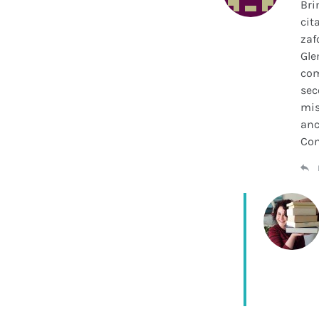
Bri
cit
zaf
Gle
com
sec
mis
anc
Con