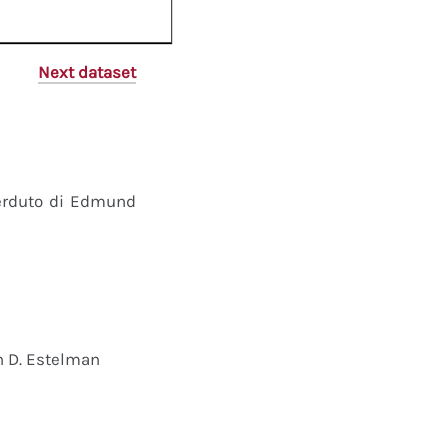
Next dataset
perduto di Edmund
n D. Estelman