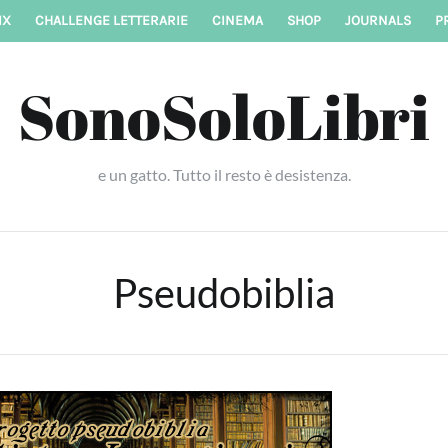
IX
CHALLENGE LETTERARIE
CINEMA
SHOP
JOURNALS
P
SonoSoloLibri
e un gatto. Tutto il resto è desistenza.
Pseudobiblia