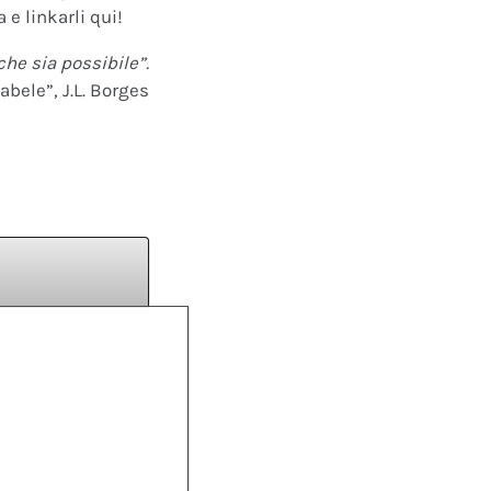
 e linkarli qui!
che sia possibile”.
abele”, J.L. Borges