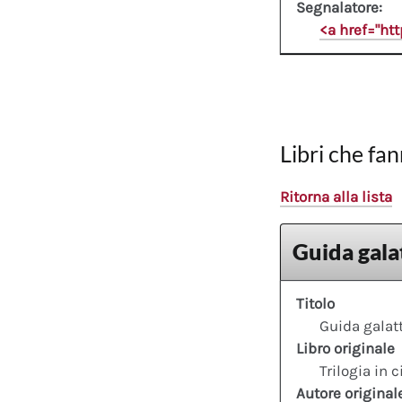
Segnalatore:
<a href="ht
Libri che fan
Ritorna alla lista
Guida galat
Titolo
Guida galatt
Libro originale
Trilogia in 
Autore original