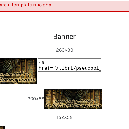
are il template mio.php
Banner
263×90
200×68
152×52