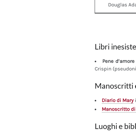
Douglas A
Libri inesiste
Pene d’amore 
Crispin (pseudon
Manoscritti 
Diario
di Mary
i
Manoscritto
di
Luoghi e bib