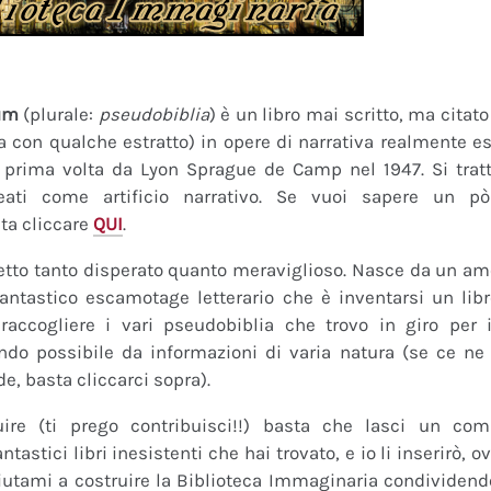
um
(plurale:
pseudobiblia
) è un libro mai scritto, ma citat
ra con qualche estratto) in opere di narrativa realmente es
a prima volta da Lyon Sprague de Camp nel 1947. Si tratt
eati come artificio narrativo. Se vuoi sapere un pò
ta cliccare
QUI
.
tto tanto disperato quanto meraviglioso. Nasce da un amor
fantastico escamotage letterario che è inventarsi un lib
raccogliere i vari pseudobiblia che trovo in giro per i
do possibile da informazioni di varia natura (se ce ne s
de, basta cliccarci sopra).
uire (ti prego contribuisci!!) basta che lasci un co
tastici libri inesistenti che hai trovato, e io li inserirò,
 Aiutami a costruire la Biblioteca Immaginaria condividendo