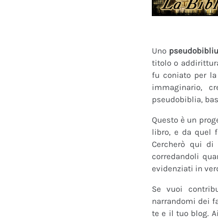
Uno
pseudobibli
titolo o addirittu
fu coniato per l
immaginario, cr
pseudobiblia, bas
Questo è un proge
libro, e da quel 
Cercherò qui di 
corredandoli quan
evidenziati in ver
Se vuoi contrib
narrandomi dei fan
te e il tuo blog.