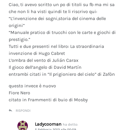
Ciao, ti avevo scritto un po di titoli su fb ma mi sa
che non li ha visti quindi te li riscrivo qui:
“L’invenzione dei sogni,storia del cinema delle
origini”
“Manuale pratico di trucchi con le carte e giochi di
prestigio.”
Tutti e due presenti nel libro: La straordinaria
invenzione di Hugo Cabret
L’ombra del vento di Julián Carax
Il gioco dell’angelo di David Martín
entrambi citati in “Il prigioniero del cielo” di Zafòn
questo invece è nuovo
Fiore Nero
citato in Frammenti di buio di Mosby
RISPONDI
Ladycooman
ha detto:
5 Febbraio 2013 alle 00:59