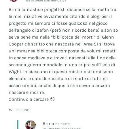
25 Ottobre 2011 alle 09:59
Brina fantastico progetto,ti dispiace se lo metto tra
le mie iniziative ovviamente citando il blog, per il
progetto mi sembra ci fosse qualcosa nel gioco
dell’angelo di zafon (però non ricordo bene) e son so
se va bene ma nella “biblioteca dei morti” di Glenn
Cooper c’è scritto che nascosta nell’Area 51 si trova
un’immensa biblioteca composta da volumi redatti
in epoca medievale e trovati nascosti alla fine della
seconda guerra mondiale in una cripta sull’Isola di
Wight. In ciascuno di questi misteriosi tomi sono
elencate le date di nascita e di morte di tutti gli
esseri umani, anche di quelli che devono ancora
nascere e morire.
Continuo a cercare 🙂
RISPONDI
Brina
ha detto:
25 Ottobre 2011 alle 11:09