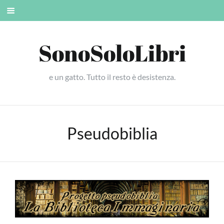
Skip
Mobile
to
menu
content
SonoSoloLibri
e un gatto. Tutto il resto è desistenza.
Pseudobiblia