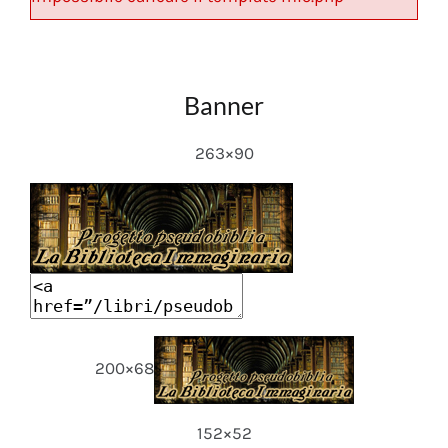
Banner
263×90
200×68
152×52