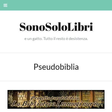
Skip
Mobile
to
menu
content
SonoSoloLibri
e un gatto. Tutto il resto è desistenza.
Pseudobiblia